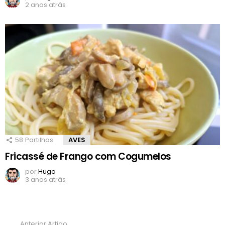
2 anos atrás
58
Partilhas
AVES
Fricassé de Frango com Cogumelos
por
Hugo
3 anos atrás
Anterior Artigo
Ver