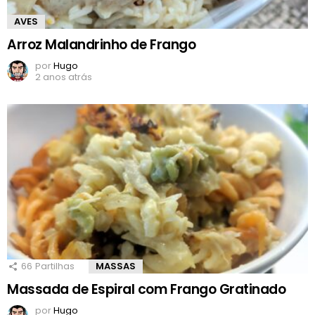
AVES
Arroz Malandrinho de Frango
por
Hugo
2 anos atrás
66
Partilhas
MASSAS
Massada de Espiral com Frango Gratinado
por
Hugo