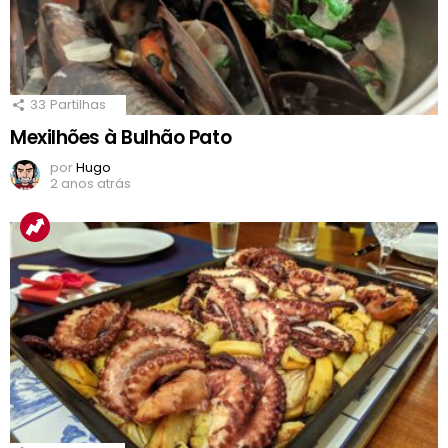
33
Partilhas
Mexilhões à Bulhão Pato
por
Hugo
2 anos atrás