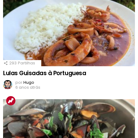
293
Partilhas
Lulas Guisadas à Portuguesa
por
Hugo
6 anos atrás