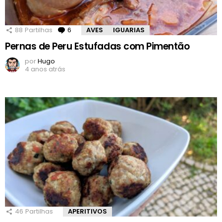
88
Partilhas
6
Comentários
AVES
IGUARIAS
Pernas de Peru Estufadas com Pimentão
por
Hugo
4 anos atrás
46
Partilhas
APERITIVOS