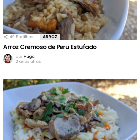
49
Partilhas
ARROZ
Arroz Cremoso de Peru Estufado
por
Hugo
2 anos atrás