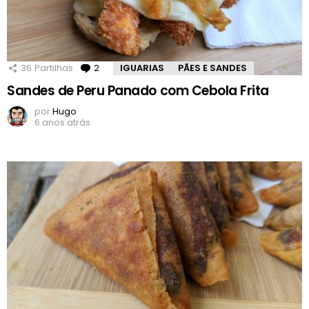
36
Partilhas
2
Comentários
IGUARIAS
PÃES E SANDES
Sandes de Peru Panado com Cebola Frita
por
Hugo
6 anos atrás