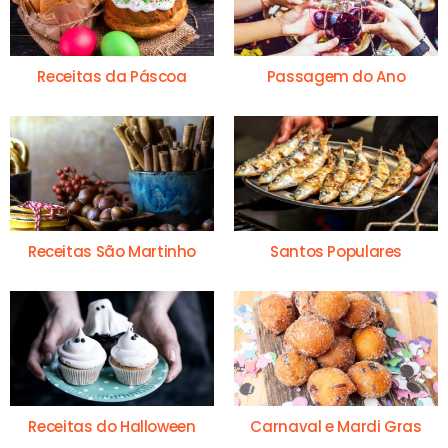
Receitas da Páscoa
Passagem do Ano
Receitas São Martinho
Santos Populares
Receitas do Halloween
Carnaval e Mardi Gras