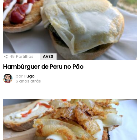
49
Partilhas
AVES
Hambúrguer de Peru no Pão
por
Hugo
6 anos atrás