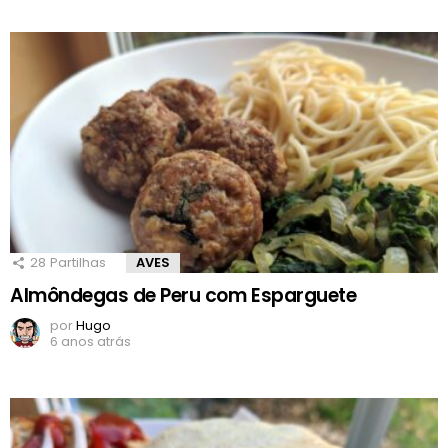
28
Partilhas
AVES
Almôndegas de Peru com Esparguete
por
Hugo
6 anos atrás