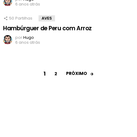
6 anos atrás
50
Partilhas
AVES
Hambúrguer de Peru com Arroz
por
Hugo
6 anos atrás
1
PRÓXIMO
2