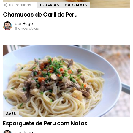
117
Partilhas
IGUARIAS
SALGADOS
Chamuças de Caril de Peru
por
Hugo
6 anos atrás
AVES
Esparguete de Peru com Natas
por
Hugo