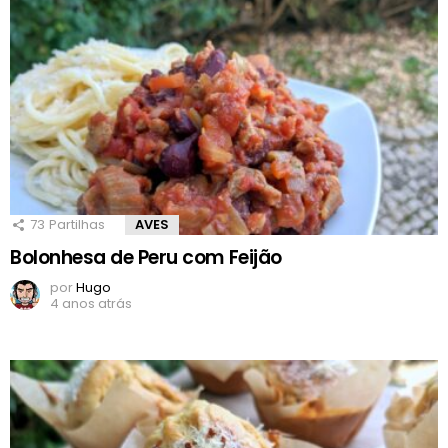
73
Partilhas
AVES
Bolonhesa de Peru com Feijão
por
Hugo
4 anos atrás