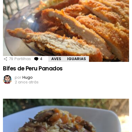
79
Partilhas
4
Comentários
AVES
IGUARIAS
Bifes de Peru Panados
por
Hugo
2 anos atrás