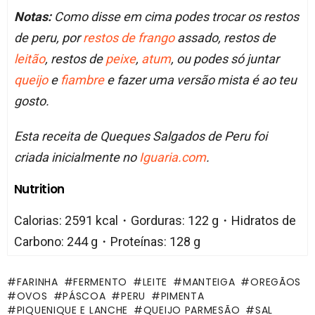
Notas:
Como disse em cima podes trocar os restos
de peru, por
restos de frango
assado, restos de
leitão
, restos de
peixe
,
atum
, ou podes só juntar
queijo
e
fiambre
e fazer uma versão mista é ao teu
gosto.
Esta receita de Queques Salgados de Peru foi
criada inicialmente no
Iguaria.com
.
Nutrition
Calorias: 2591 kcal・Gorduras: 122 g・Hidratos de
Carbono: 244 g・Proteínas: 128 g
FARINHA
FERMENTO
LEITE
MANTEIGA
OREGÃOS
OVOS
PÁSCOA
PERU
PIMENTA
PIQUENIQUE E LANCHE
QUEIJO PARMESÃO
SAL