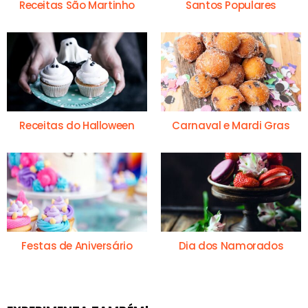
Receitas São Martinho
Santos Populares
Receitas do Halloween
Carnaval e Mardi Gras
Festas de Aniversário
Dia dos Namorados