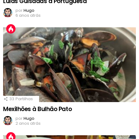
Lulas Guisadas à Portuguesa
por
Hugo
6 anos atrás
33
Partilhas
Mexilhões à Bulhão Pato
por
Hugo
2 anos atrás