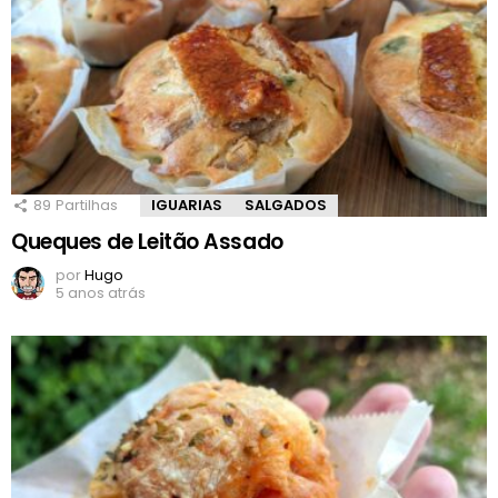
89
Partilhas
IGUARIAS
SALGADOS
Queques de Leitão Assado
por
Hugo
5 anos atrás