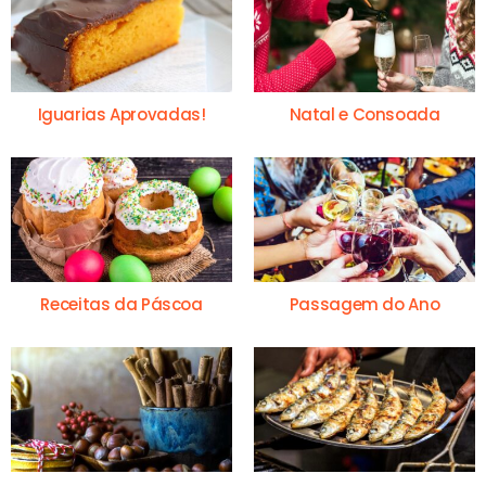
Iguarias Aprovadas!
Natal e Consoada
Receitas da Páscoa
Passagem do Ano