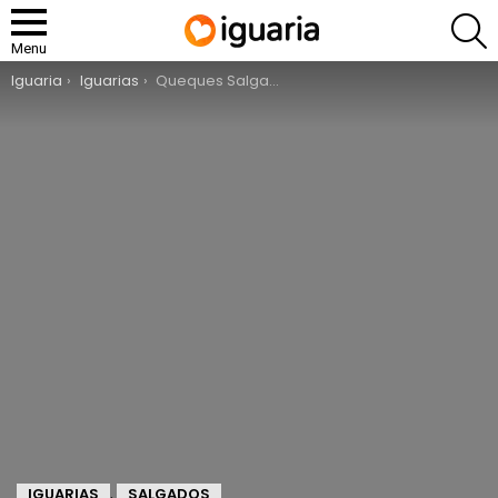
P
Menu
You are here:
Iguaria
Iguarias
Queques Salgados de Peru
IGUARIAS
SALGADOS
,