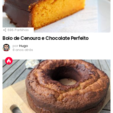
696
Partilhas
Bolo de Cenoura e Chocolate Perfeito
por
Hugo
8 anos atrás