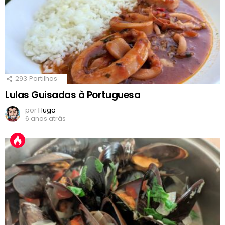
293
Partilhas
Lulas Guisadas à Portuguesa
por
Hugo
6 anos atrás