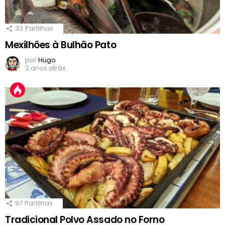
33
Partilhas
Mexilhões à Bulhão Pato
por
Hugo
2 anos atrás
97
Partilhas
Tradicional Polvo Assado no Forno