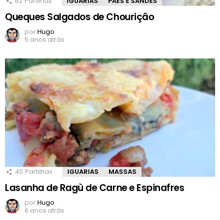
62
Partilhas
IGUARIAS
PÃES E SANDES
Queques Salgados de Chourição
por
Hugo
5 anos atrás
40
Partilhas
IGUARIAS
MASSAS
Lasanha de Ragù de Carne e Espinafres
por
Hugo
6 anos atrás