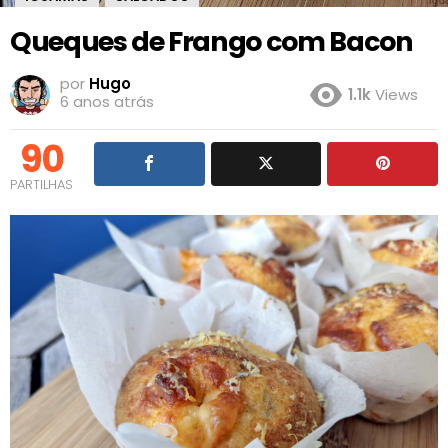
Queques de Frango com Bacon
por
Hugo
1.1k
Views
6 anos atrás
90
PARTILHAS