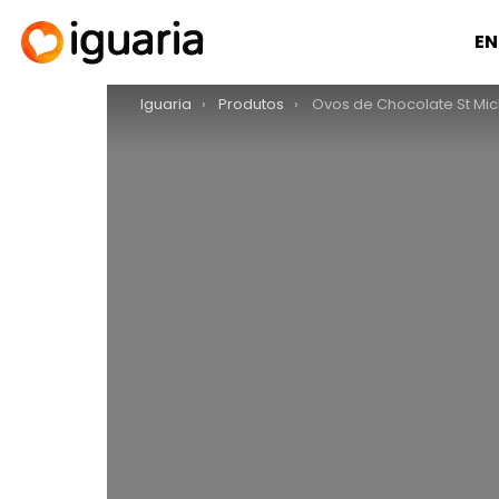
EN
You are here:
Iguaria
Produtos
Ovos de Chocolate St Mi