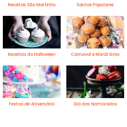
Receitas São Martinho
Santos Populares
Receitas do Halloween
Carnaval e Mardi Gras
Festas de Aniversário
Dia dos Namorados