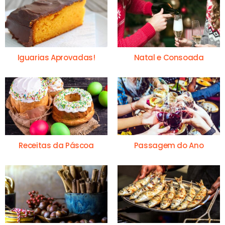
Iguarias Aprovadas!
Natal e Consoada
Receitas da Páscoa
Passagem do Ano