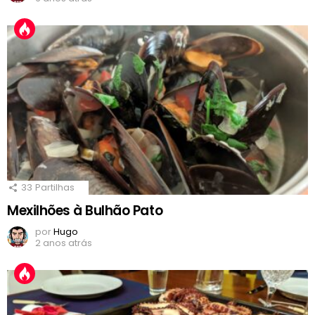
33
Partilhas
Mexilhões à Bulhão Pato
por
Hugo
2 anos atrás