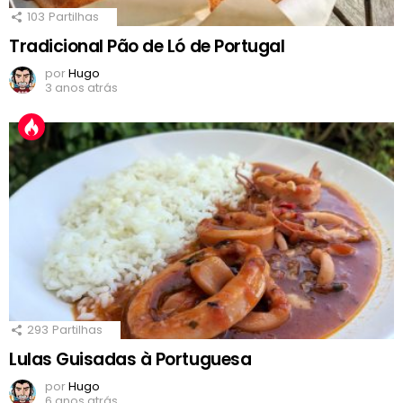
103
Partilhas
Tradicional Pão de Ló de Portugal
por
Hugo
3 anos atrás
293
Partilhas
Lulas Guisadas à Portuguesa
por
Hugo
6 anos atrás