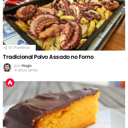
97
Partilhas
Tradicional Polvo Assado no Forno
por
Hugo
4 anos atrás