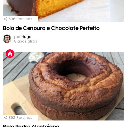
696
Partilhas
Bolo de Cenoura e Chocolate Perfeito
por
Hugo
8 anos atrás
362
Partilhas
Bolo Podre Alentejano