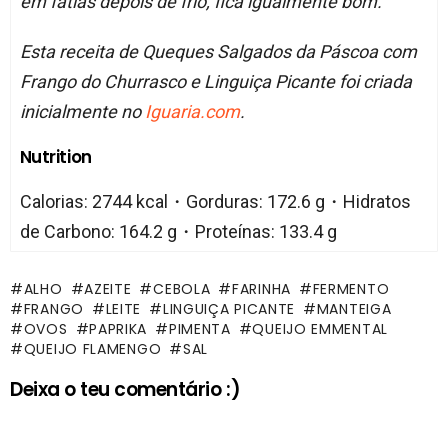
em fatias depois de frio, fica igualmente bom.
Esta receita de Queques Salgados da Páscoa com
Frango do Churrasco e Linguiça Picante foi criada
inicialmente no
Iguaria.com
.
Nutrition
Calorias: 2744 kcal・Gorduras: 172.6 g・Hidratos
de Carbono: 164.2 g・Proteínas: 133.4 g
ALHO
AZEITE
CEBOLA
FARINHA
FERMENTO
FRANGO
LEITE
LINGUIÇA PICANTE
MANTEIGA
OVOS
PAPRIKA
PIMENTA
QUEIJO EMMENTAL
QUEIJO FLAMENGO
SAL
Deixa o teu comentário :)