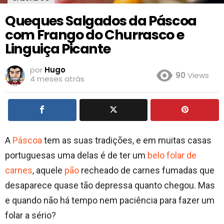
Queques Salgados da Páscoa
com Frango do Churrasco e
Linguiça Picante
por
Hugo
90
Views
4 meses atrás
A
Páscoa
tem as suas tradições, e em muitas casas
portuguesas uma delas é de ter um
belo folar de
carnes
, aquele
pão
recheado de carnes fumadas que
desaparece quase tão depressa quanto chegou. Mas
e quando não há tempo nem paciência para fazer um
folar a sério?