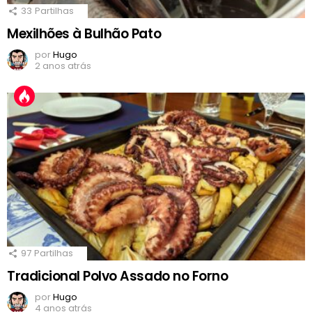
33
Partilhas
Mexilhões à Bulhão Pato
por
Hugo
2 anos atrás
97
Partilhas
Tradicional Polvo Assado no Forno
por
Hugo
4 anos atrás