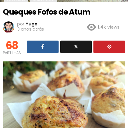
Queques Fofos de Atum
por
Hugo
1.4k
Views
3 anos atrás
68
PARTILHAS