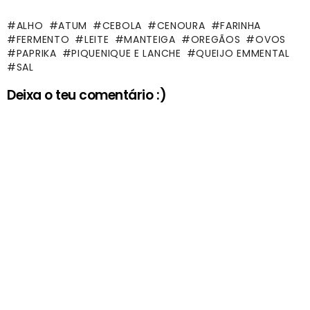
ALHO
ATUM
CEBOLA
CENOURA
FARINHA
FERMENTO
LEITE
MANTEIGA
OREGÃOS
OVOS
PAPRIKA
PIQUENIQUE E LANCHE
QUEIJO EMMENTAL
SAL
Deixa o teu comentário :)