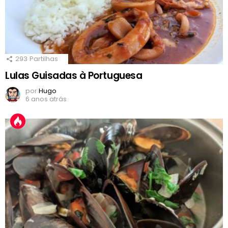
293
Partilhas
Lulas Guisadas à Portuguesa
por
Hugo
6 anos atrás