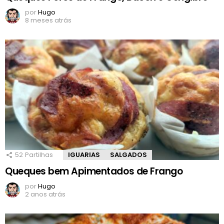
por
Hugo
8 meses atrás
52
Partilhas
IGUARIAS
SALGADOS
Queques bem Apimentados de Frango
por
Hugo
2 anos atrás