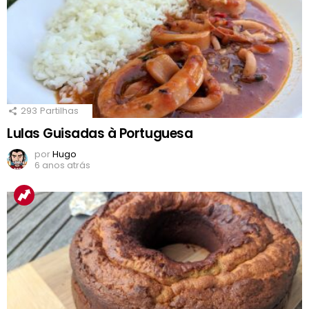
293
Partilhas
Lulas Guisadas à Portuguesa
por
Hugo
6 anos atrás