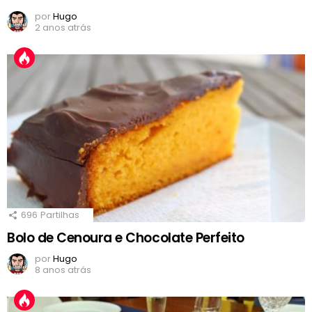
por
Hugo
2 anos atrás
696
Partilhas
Bolo de Cenoura e Chocolate Perfeito
por
Hugo
8 anos atrás