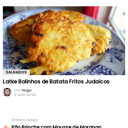
SALGADOS
Latke Bolinhos de Batata Fritos Judaicos
por
Hugo
6 dias atrás
Anterior Artigo
Ver
mais
Pão Brioche com Mousse de Morango