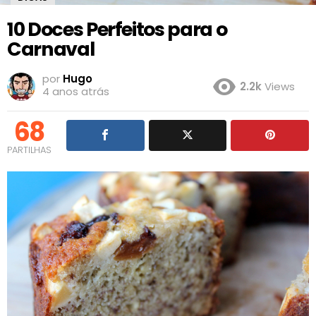
10 Doces Perfeitos para o
Carnaval
por
Hugo
2.2k
Views
4 anos atrás
68
PARTILHAS