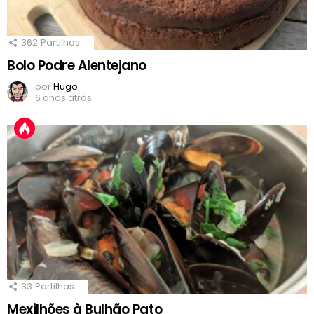
362
Partilhas
Bolo Podre Alentejano
por
Hugo
6 anos atrás
33
Partilhas
Mexilhões à Bulhão Pato