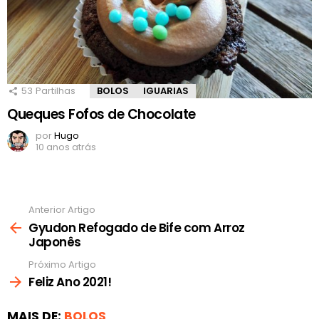
53
Partilhas
BOLOS
IGUARIAS
Queques Fofos de Chocolate
por
Hugo
10 anos atrás
Anterior Artigo
Ver
mais
Gyudon Refogado de Bife com Arroz
Japonês
Próximo Artigo
Feliz Ano 2021!
MAIS DE:
BOLOS