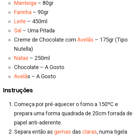
Manteiga
– 80gr
Farinha
– 90gr
Leite
– 450ml
Sal
– Uma Pitada
Creme de Chocolate com
Avelãs
– 175gr (Tipo
Nutella)
Natas
– 250ml
Chocolate – A Gosto
Avelã
s – A Gosto
Instruções
Começa por pré-aquecer o forno a 150ºC e
prepara uma forma quadrada de 20cm forrada de
papel anti-aderente.
Separa então as
gemas
das
claras
, numa tigela