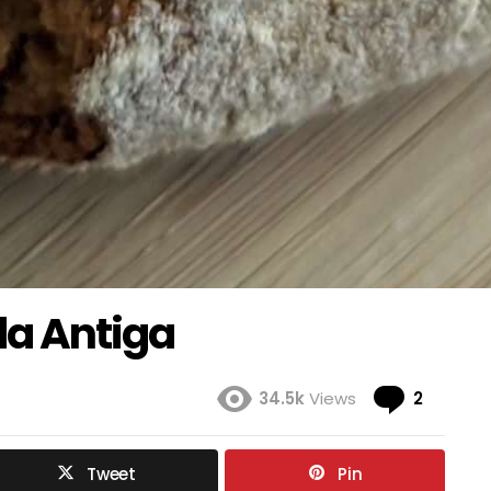
da Antiga
Coment
34.5k
Views
2
Tweet
Pin