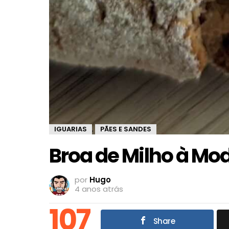
IGUARIAS
PÃES E SANDES
,
Broa de Milho à Mo
por
Hugo
4 anos atrás
107
Share