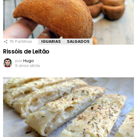
76
Partilhas
IGUARIAS
SALGADOS
Rissóis de Leitão
por
Hugo
5 anos atrás