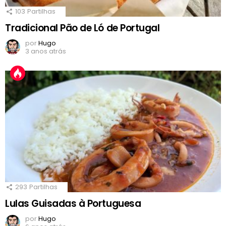
103
Partilhas
Tradicional Pão de Ló de Portugal
por
Hugo
3 anos atrás
293
Partilhas
Lulas Guisadas à Portuguesa
por
Hugo