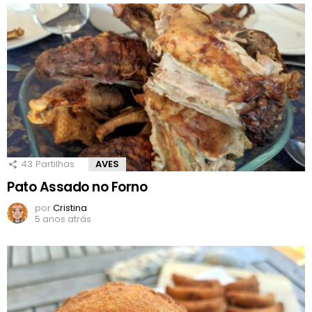
43
Partilhas
AVES
Pato Assado no Forno
por
Cristina
5 anos atrás