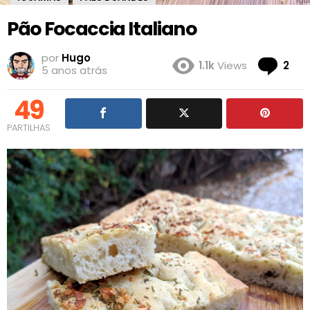
Pão Focaccia Italiano
por
Hugo
Co
1.1k
Views
2
5 anos atrás
49
PARTILHAS