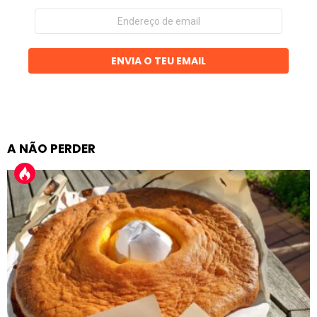
Endereço
de
email
ENVIA O TEU EMAIL
A NÃO PERDER