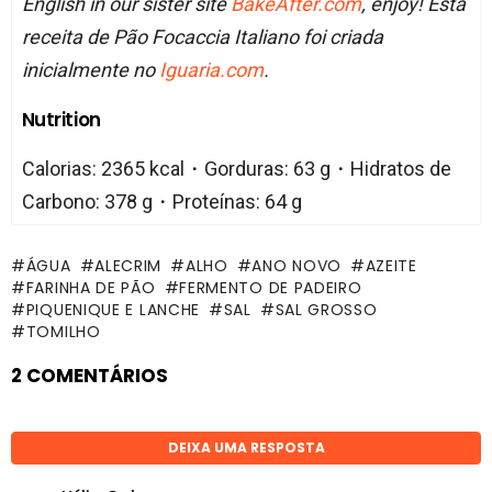
English in our sister site
BakeAfter.com
, enjoy! Esta
receita de Pão Focaccia Italiano foi criada
inicialmente no
Iguaria.com
.
Nutrition
Calorias: 2365 kcal・Gorduras: 63 g・Hidratos de
Carbono: 378 g・Proteínas: 64 g
ÁGUA
ALECRIM
ALHO
ANO NOVO
AZEITE
FARINHA DE PÃO
FERMENTO DE PADEIRO
PIQUENIQUE E LANCHE
SAL
SAL GROSSO
TOMILHO
2 COMENTÁRIOS
DEIXA UMA RESPOSTA