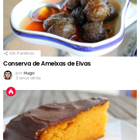
106
Partilhas
Conserva de Ameixas de Elvas
por
Hugo
3 anos atrás