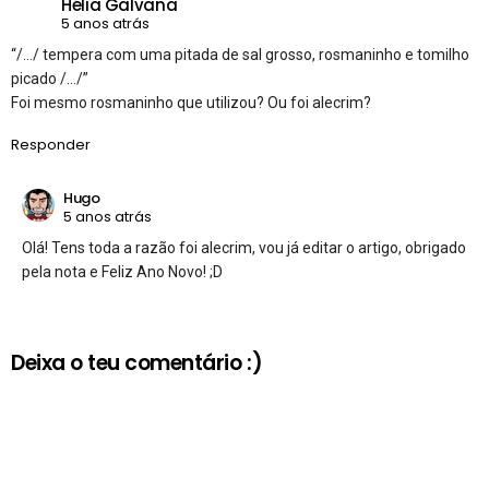
Hélia Galvana
5 anos atrás
“/…/ tempera com uma pitada de sal grosso, rosmaninho e tomilho
picado /…/”
Foi mesmo rosmaninho que utilizou? Ou foi alecrim?
Responder
Hugo
5 anos atrás
Olá! Tens toda a razão foi alecrim, vou já editar o artigo, obrigado
pela nota e Feliz Ano Novo! ;D
Deixa o teu comentário :)