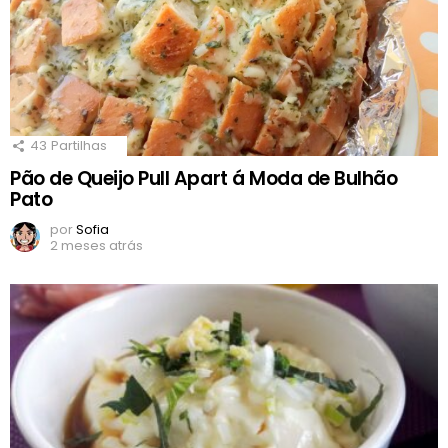
43
Partilhas
Pão de Queijo Pull Apart á Moda de Bulhão
Pato
por
Sofia
2 meses atrás