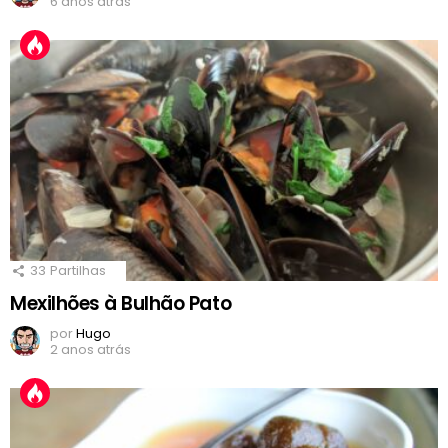
6 anos atrás
33
Partilhas
Mexilhões à Bulhão Pato
por
Hugo
2 anos atrás