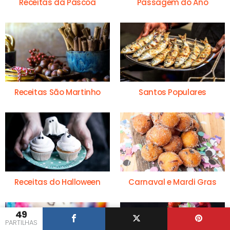
Receitas da Páscoa
Passagem do Ano
Receitas São Martinho
Santos Populares
Receitas do Halloween
Carnaval e Mardi Gras
49
PARTILHAS