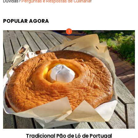
Dúvidas?
Perguntas e Respostas de Culinária
!
POPULAR AGORA
Tradicional Pão de Ló de Portugal