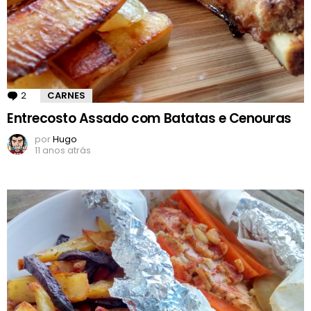
2
Comentários
CARNES
Entrecosto Assado com Batatas e Cenouras
por
Hugo
11 anos atrás