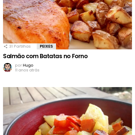
31
Partilhas
PEIXES
Salmão com Batatas no Forno
por
Hugo
11 anos atrás