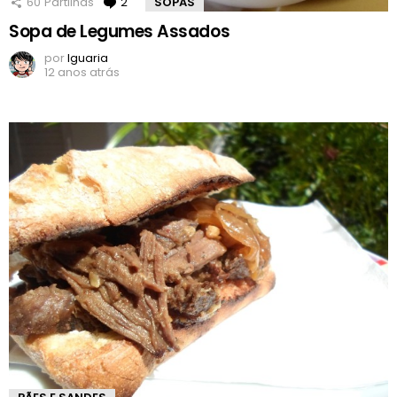
60
Partilhas
2
Comentários
SOPAS
Sopa de Legumes Assados
por
Iguaria
12 anos atrás