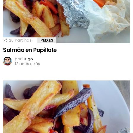
26
Partilhas
PEIXES
Salmão en Papillote
por
Hugo
12 anos atrás