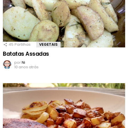
45
Partilhas
VEGETAIS
Batatas Assadas
por
Ni
10 anos atrás