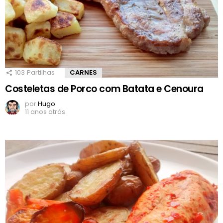
103
Partilhas
CARNES
Costeletas de Porco com Batata e Cenoura
por
Hugo
11 anos atrás