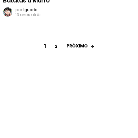
Batatas a Murro
por
Iguaria
13 anos atrás
1
PRÓXIMO
2