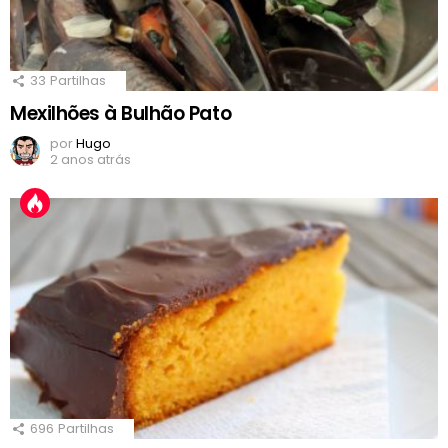
33
Partilhas
Mexilhões à Bulhão Pato
por
Hugo
2 anos atrás
696
Partilhas