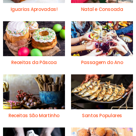
Iguarias Aprovadas!
Natal e Consoada
Receitas da Páscoa
Passagem do Ano
Receitas São Martinho
Santos Populares