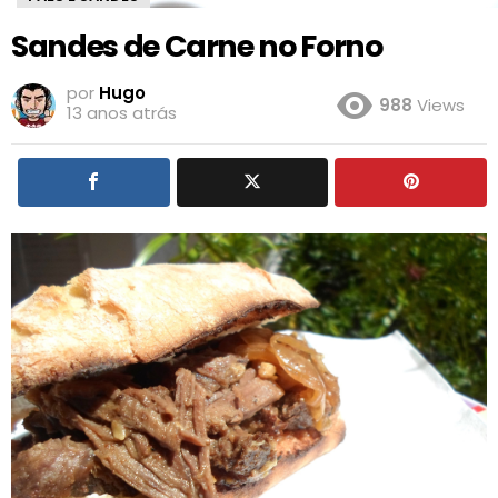
Sandes de Carne no Forno
por
Hugo
988
Views
13 anos atrás