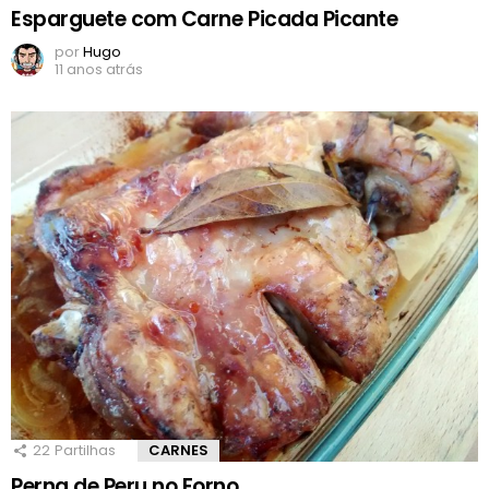
Esparguete com Carne Picada Picante
por
Hugo
11 anos atrás
22
Partilhas
CARNES
Perna de Peru no Forno