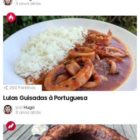
3 anos atrás
293
Partilhas
Lulas Guisadas à Portuguesa
por
Hugo
6 anos atrás