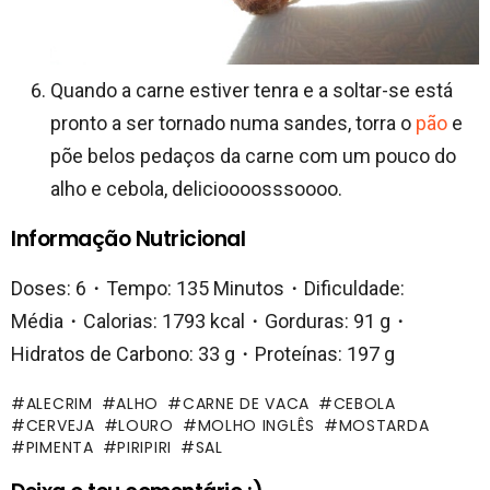
Quando a carne estiver tenra e a soltar-se está
pronto a ser tornado numa sandes, torra o
pão
e
põe belos pedaços da carne com um pouco do
alho e cebola, delicioooosssoooo.
Informação Nutricional
Doses: 6・Tempo: 135 Minutos・Dificuldade:
Média・Calorias: 1793 kcal・Gorduras: 91 g・
Hidratos de Carbono: 33 g・Proteínas: 197 g
ALECRIM
ALHO
CARNE DE VACA
CEBOLA
CERVEJA
LOURO
MOLHO INGLÊS
MOSTARDA
PIMENTA
PIRIPIRI
SAL