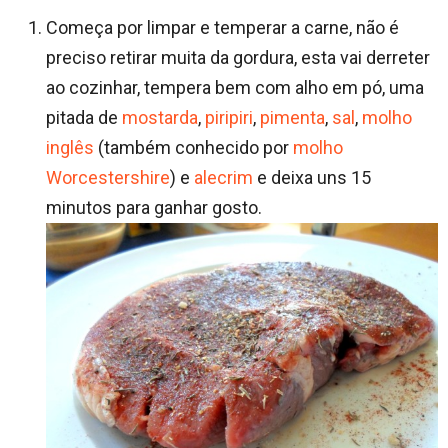
Começa por limpar e temperar a carne, não é
preciso retirar muita da gordura, esta vai derreter
ao cozinhar, tempera bem com alho em pó, uma
pitada de
mostarda
,
piripiri
,
pimenta
,
sal
,
molho
inglês
(também conhecido por
molho
Worcestershire
) e
alecrim
e deixa uns 15
minutos para ganhar gosto.