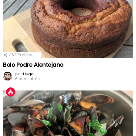
362
Partilhas
Bolo Podre Alentejano
por
Hugo
6 anos atrás