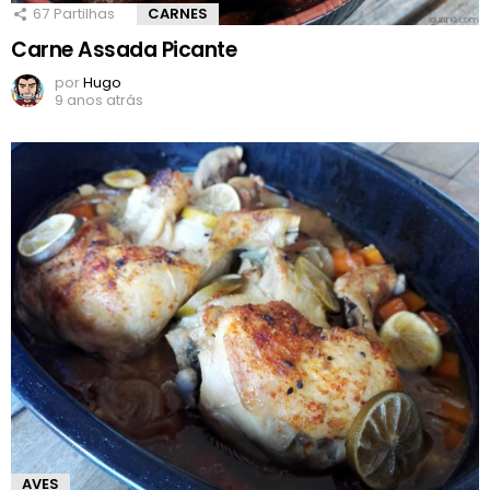
67
Partilhas
CARNES
Carne Assada Picante
por
Hugo
9 anos atrás
AVES