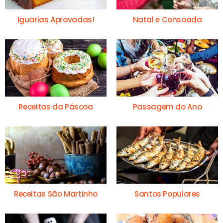
Iguarias Aprovadas!
Natal e Consoada
Receitas da Páscoa
Passagem do Ano
Receitas São Martinho
Santos Populares