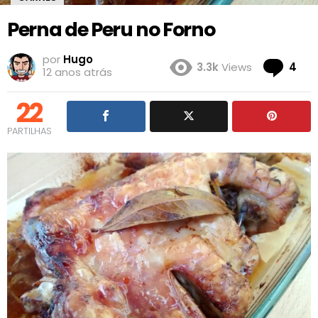
Perna de Peru no Forno
por
Hugo
Co
3.3k
Views
4
12 anos atrás
22
PARTILHAS