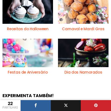
Receitas do Halloween
Carnaval e Mardi Gras
Festas de Aniversário
Dia dos Namorados
EXPERIMENTA TAMBÉM!
22
PARTILHAS