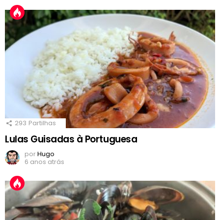
293
Partilhas
Lulas Guisadas à Portuguesa
por
Hugo
6 anos atrás