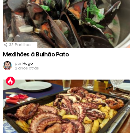
33
Partilhas
Mexilhões à Bulhão Pato
por
Hugo
2 anos atrás