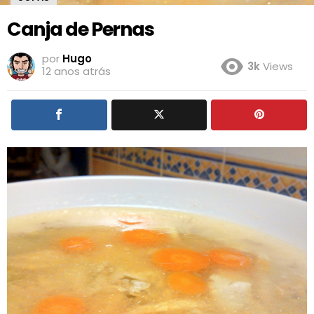
Canja de Pernas
por
Hugo
3k
Views
12 anos atrás