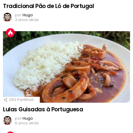
Tradicional Pão de Ló de Portugal
por
Hugo
3 anos atrás
293
Partilhas
Lulas Guisadas à Portuguesa
por
Hugo
6 anos atrás