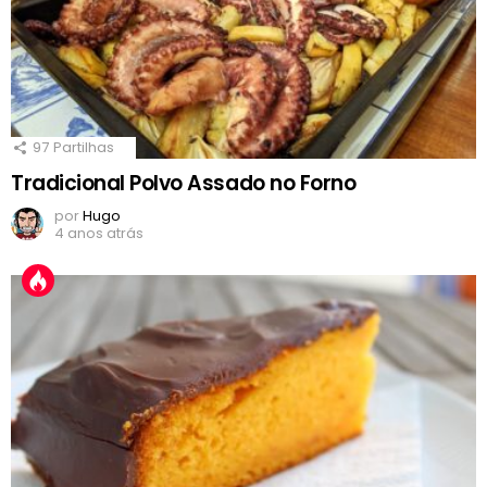
97
Partilhas
Tradicional Polvo Assado no Forno
por
Hugo
4 anos atrás