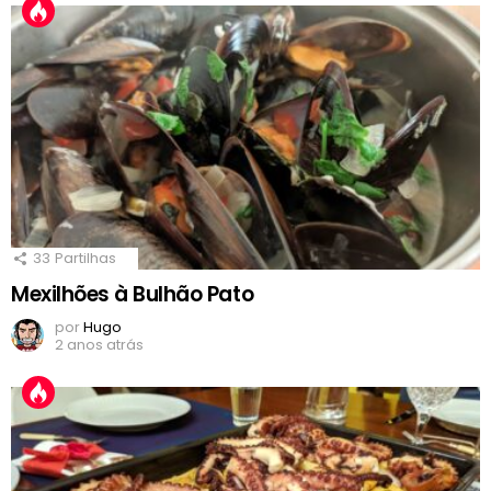
33
Partilhas
Mexilhões à Bulhão Pato
por
Hugo
2 anos atrás