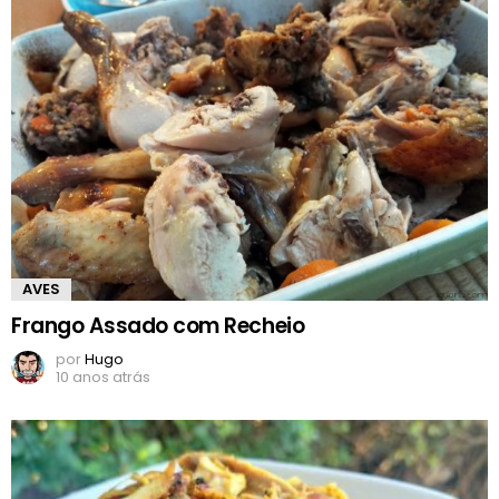
AVES
Frango Assado com Recheio
por
Hugo
10 anos atrás