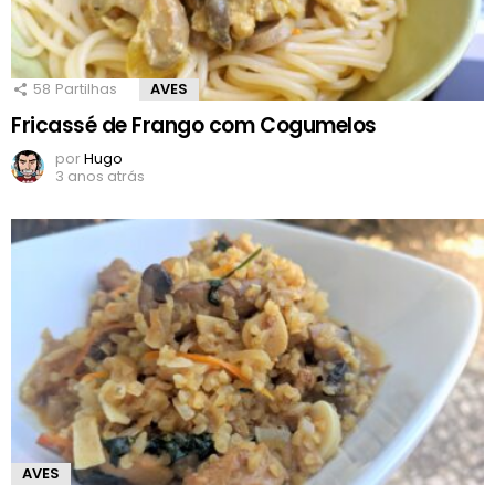
58
Partilhas
AVES
Fricassé de Frango com Cogumelos
por
Hugo
3 anos atrás
AVES