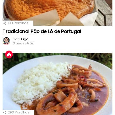
103
Partilhas
Tradicional Pão de Ló de Portugal
por
Hugo
3 anos atrás
293
Partilhas