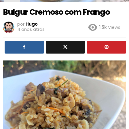
Bulgur Cremoso com Frango
por
Hugo
1.5k
Views
4 anos atrás