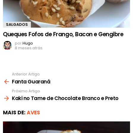
SALGADOS
Queques Fofos de Frango, Bacon e Gengibre
por
Hugo
8 meses atrás
Anterior Artigo
Ver
mais
Fanta Guaraná
Próximo Artigo
Kaki no Tame de Chocolate Branco e Preto
MAIS DE:
AVES