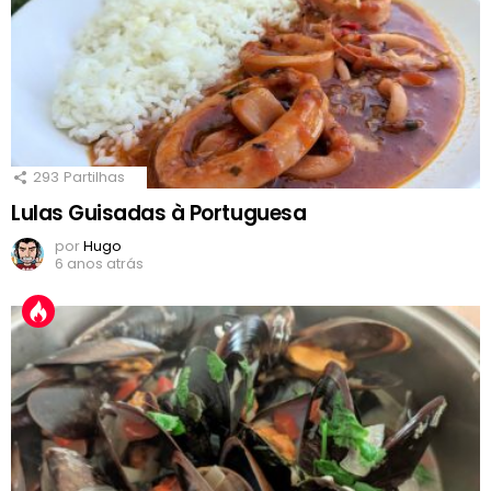
293
Partilhas
Lulas Guisadas à Portuguesa
por
Hugo
6 anos atrás