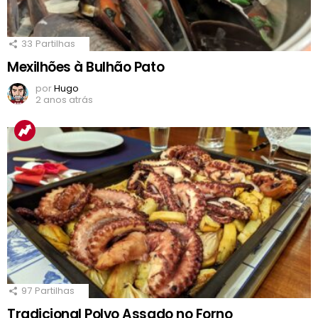
33
Partilhas
Mexilhões à Bulhão Pato
por
Hugo
2 anos atrás
97
Partilhas
Tradicional Polvo Assado no Forno