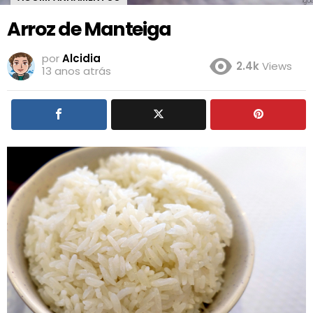
Arroz de Manteiga
por
Alcidia
2.4k
Views
13 anos atrás