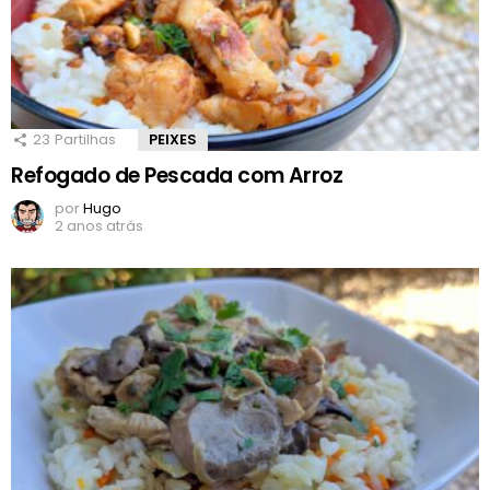
23
Partilhas
PEIXES
Refogado de Pescada com Arroz
por
Hugo
2 anos atrás