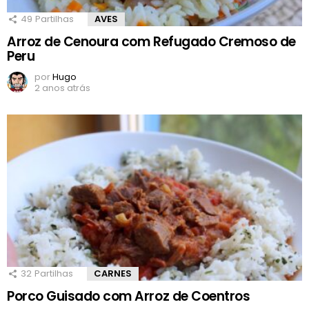
49
Partilhas
AVES
Arroz de Cenoura com Refugado Cremoso de
Peru
por
Hugo
2 anos atrás
32
Partilhas
CARNES
Porco Guisado com Arroz de Coentros