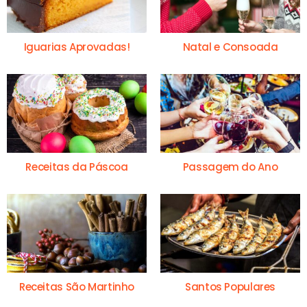
Iguarias Aprovadas!
Natal e Consoada
Receitas da Páscoa
Passagem do Ano
Receitas São Martinho
Santos Populares