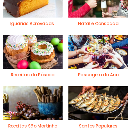
Iguarias Aprovadas!
Natal e Consoada
Receitas da Páscoa
Passagem do Ano
Receitas São Martinho
Santos Populares