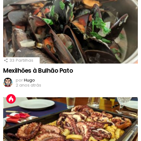
33
Partilhas
Mexilhões à Bulhão Pato
por
Hugo
2 anos atrás