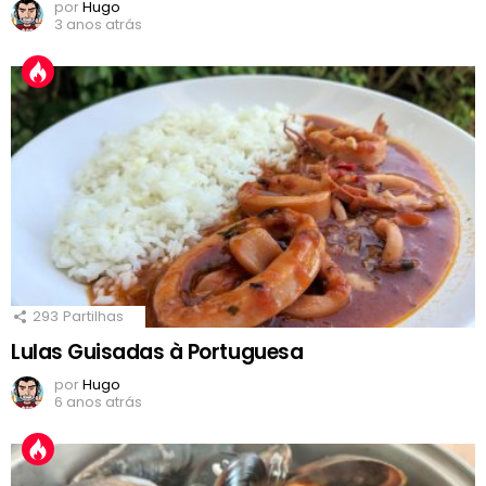
por
Hugo
3 anos atrás
293
Partilhas
Lulas Guisadas à Portuguesa
por
Hugo
6 anos atrás