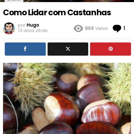
Como Lidar com Castanhas
por
Hugo
Co
969
Views
1
13 anos atrás