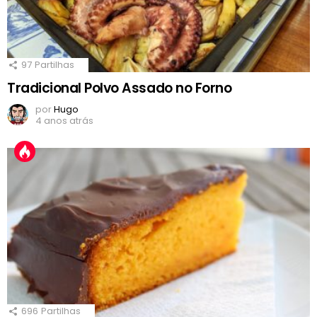
97
Partilhas
Tradicional Polvo Assado no Forno
por
Hugo
4 anos atrás
696
Partilhas