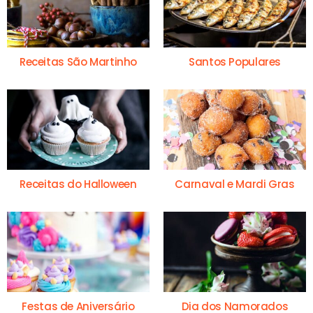
Receitas São Martinho
Santos Populares
Receitas do Halloween
Carnaval e Mardi Gras
Festas de Aniversário
Dia dos Namorados