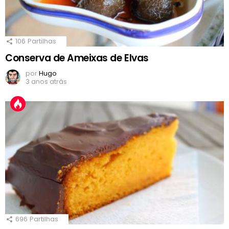
106
Partilhas
Conserva de Ameixas de Elvas
por
Hugo
3 anos atrás
696
Partilhas