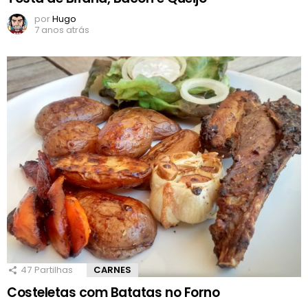
por
Hugo
7 anos atrás
47
Partilhas
CARNES
Costeletas com Batatas no Forno