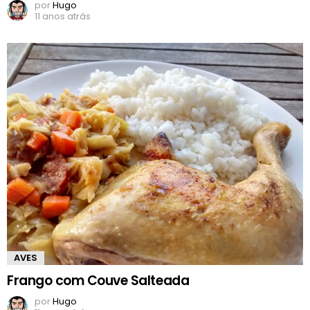
por
Hugo
11 anos atrás
AVES
Frango com Couve Salteada
por
Hugo