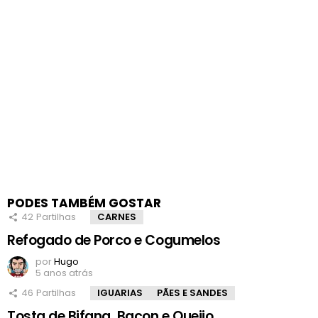
PODES TAMBÉM GOSTAR
42
Partilhas
CARNES
Refogado de Porco e Cogumelos
por
Hugo
5 anos atrás
46
Partilhas
IGUARIAS
PÃES E SANDES
Tosta de Bifana, Bacon e Queijo