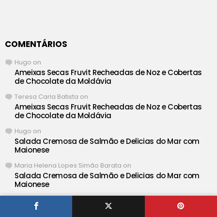
COMENTÁRIOS
Hugo
on
Ameixas Secas Fruvit Recheadas de Noz e Cobertas
de Chocolate da Moldávia
Teresa Carla Batista
on
Ameixas Secas Fruvit Recheadas de Noz e Cobertas
de Chocolate da Moldávia
Hugo
on
Salada Cremosa de Salmão e Delicias do Mar com
Maionese
Maria Helena Lopes Simão Barata
on
Salada Cremosa de Salmão e Delicias do Mar com
Maionese
Hugo
on
Salada de Couve Roxa à Americana • Red Cabbage