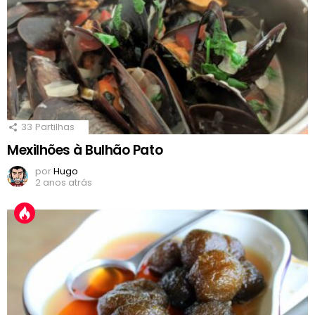
33
Partilhas
Mexilhões à Bulhão Pato
por
Hugo
2 anos atrás