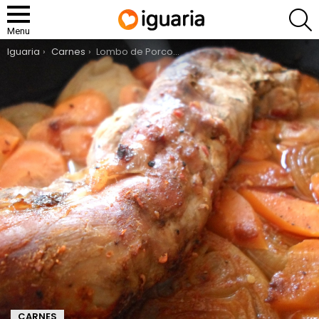
P
Menu
You are here:
Iguaria
Carnes
Lombo de Porco no Forno
CARNES