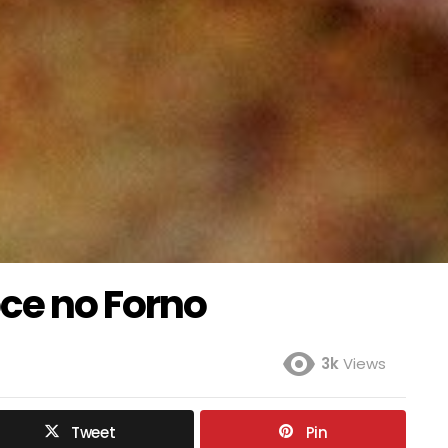
oce no Forno
3k
Views
Tweet
Pin