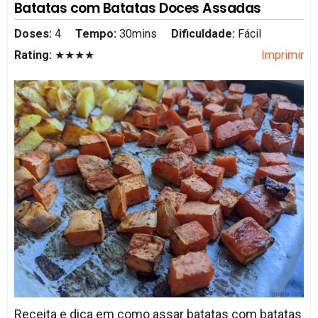
Batatas com Batatas Doces Assadas
Doses:
4
Tempo:
30mins
Dificuldade:
Fácil
Rating:
★★★★
Imprimir
Receita e dica em como assar batatas com batatas