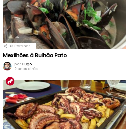
33
Partilhas
Mexilhões à Bulhão Pato
por
Hugo
2 anos atrás