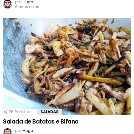
por
Hugo
8 anos atrás
76
Partilhas
SALADAS
Salada de Batatas e Bifana
por
Hugo