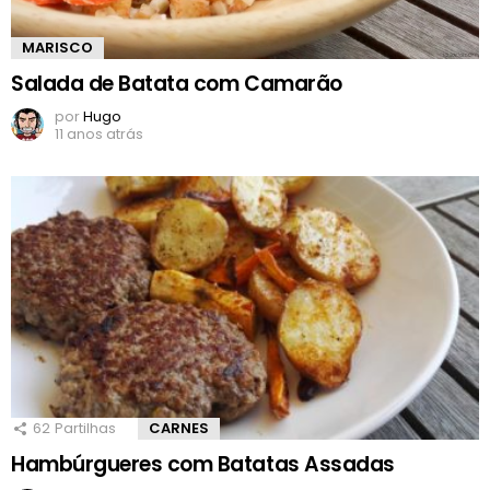
MARISCO
Salada de Batata com Camarão
por
Hugo
11 anos atrás
62
Partilhas
CARNES
Hambúrgueres com Batatas Assadas