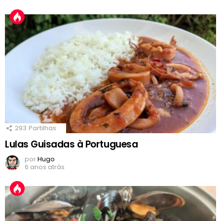
293
Partilhas
Lulas Guisadas à Portuguesa
por
Hugo
6 anos atrás