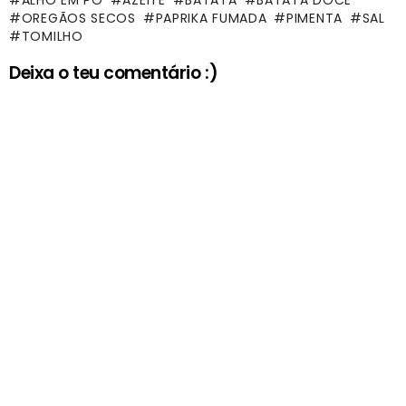
ALHO EM PÓ
AZEITE
BATATA
BATATA DOCE
OREGÃOS SECOS
PAPRIKA FUMADA
PIMENTA
SAL
TOMILHO
Deixa o teu comentário :)