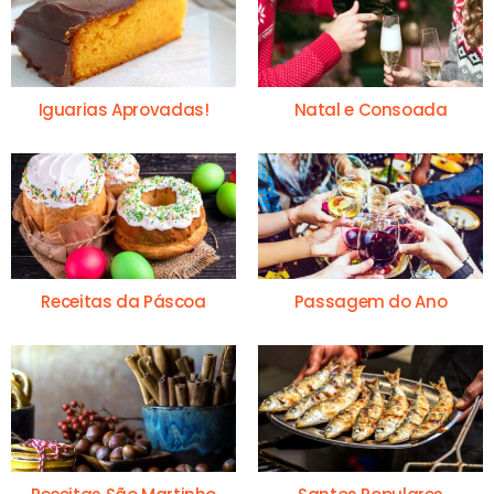
Iguarias Aprovadas!
Natal e Consoada
Receitas da Páscoa
Passagem do Ano