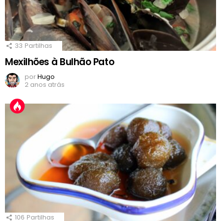
33
Partilhas
Mexilhões à Bulhão Pato
por
Hugo
2 anos atrás
106
Partilhas