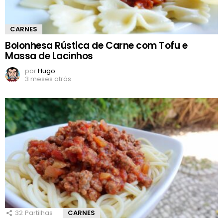
CARNES
Bolonhesa Rústica de Carne com Tofu e
Massa de Lacinhos
por
Hugo
3 meses atrás
32
Partilhas
CARNES