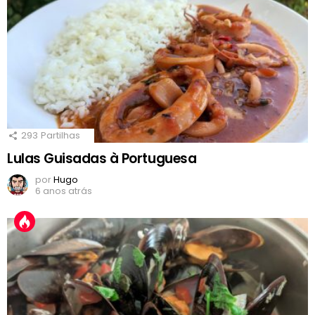
293
Partilhas
Lulas Guisadas à Portuguesa
por
Hugo
6 anos atrás