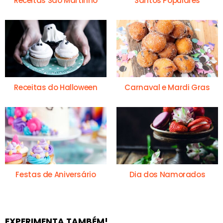
Receitas São Martinho
Santos Populares
Receitas do Halloween
Carnaval e Mardi Gras
Festas de Aniversário
Dia dos Namorados
EXPERIMENTA TAMBÉM!