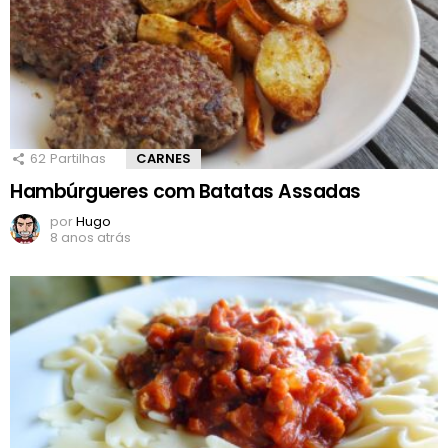
62
Partilhas
CARNES
Hambúrgueres com Batatas Assadas
por
Hugo
8 anos atrás