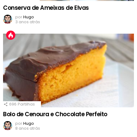
Conserva de Ameixas de Elvas
por
Hugo
3 anos atrás
696
Partilhas
Bolo de Cenoura e Chocolate Perfeito
por
Hugo
8 anos atrás