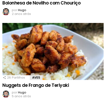
Bolonhesa de Novilho com Chouriço
por
Hugo
2 anos atrás
26
Partilhas
AVES
Nuggets de Frango de Teriyaki
por
Hugo
5 anos atrás