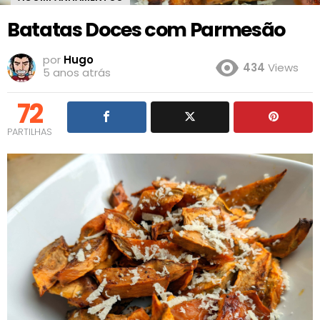
Batatas Doces com Parmesão
por
Hugo
434
Views
5 anos atrás
72
PARTILHAS