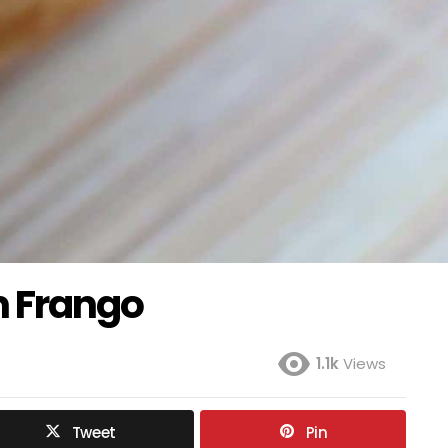
m Frango
1.1k
Views
Tweet
Pin