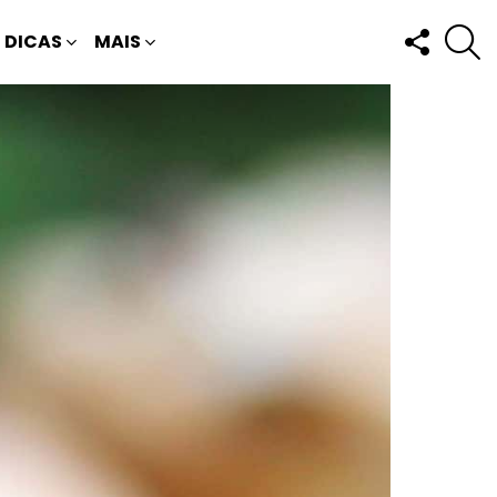
FOLLOW
P
DICAS
MAIS
US