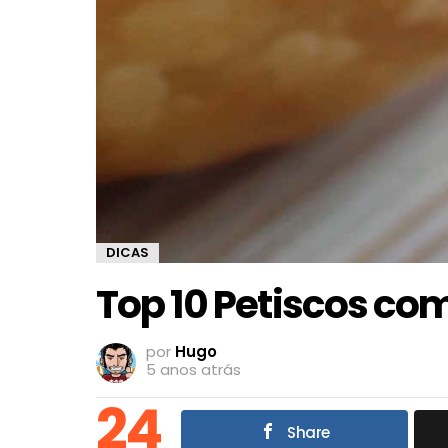
DICAS
Top 10 Petiscos co
por
Hugo
5 anos atrás
24
Share