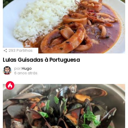
293
Partilhas
Lulas Guisadas à Portuguesa
por
Hugo
6 anos atrás