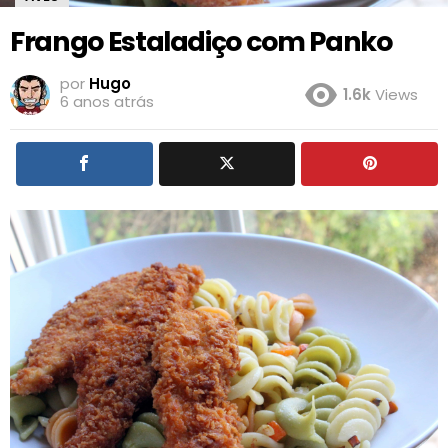
Frango Estaladiço com Panko
por
Hugo
1.6k
Views
6 anos atrás