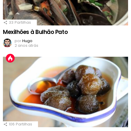
33
Partilhas
Mexilhões à Bulhão Pato
por
Hugo
2 anos atrás
106
Partilhas