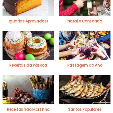
Iguarias Aprovadas!
Natal e Consoada
Receitas da Páscoa
Passagem do Ano
Receitas São Martinho
Santos Populares