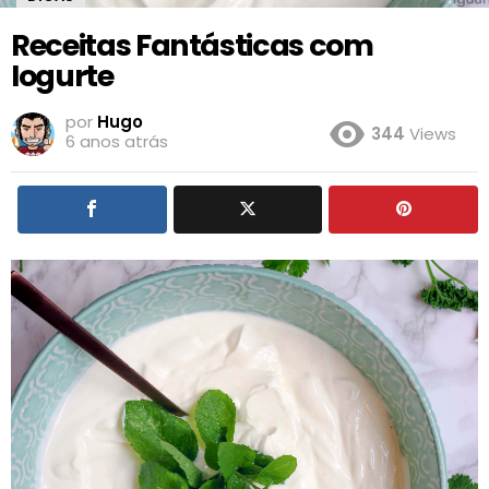
Receitas Fantásticas com
Iogurte
por
Hugo
344
Views
6 anos atrás