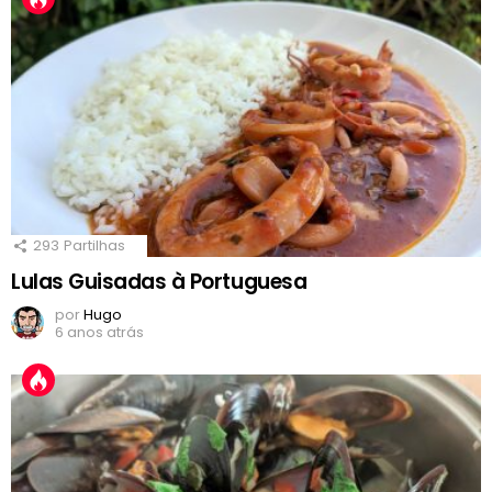
293
Partilhas
Lulas Guisadas à Portuguesa
por
Hugo
6 anos atrás