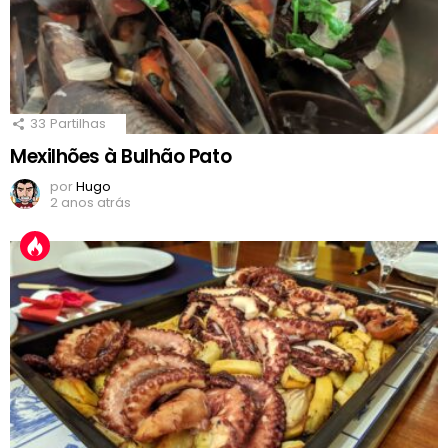
33
Partilhas
Mexilhões à Bulhão Pato
por
Hugo
2 anos atrás