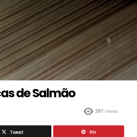
cas de Salmão
397
Views
Tweet
Pin