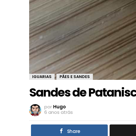
IGUARIAS
PÃES E SANDES
,
Sandes de Patanis
por
Hugo
6 anos atrás
Share