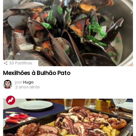
33
Partilhas
Mexilhões à Bulhão Pato
por
Hugo
2 anos atrás