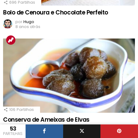
696
Partilhas
Bolo de Cenoura e Chocolate Perfeito
por
Hugo
8 anos atrás
106
Partilhas
Conserva de Ameixas de Elvas
53
por
Hugo
PARTILHAS
3 anos atrás