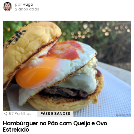
por
Hugo
2 anos atrás
57
Partilhas
PÃES E SANDES
Hambúrguer no Pão com Queijo e Ovo
Estrelado