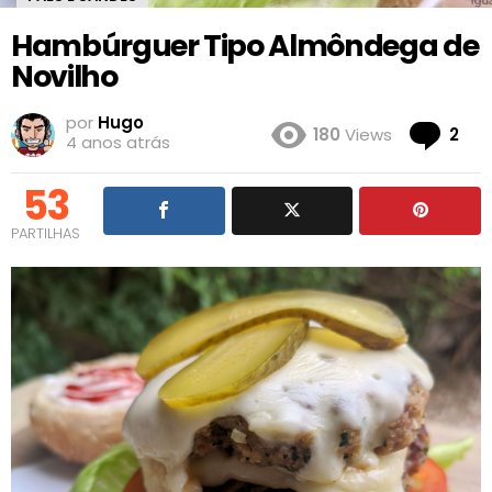
Hambúrguer Tipo Almôndega de
Novilho
por
Hugo
Co
180
Views
2
4 anos atrás
53
PARTILHAS