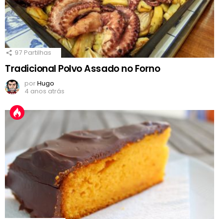
97
Partilhas
Tradicional Polvo Assado no Forno
por
Hugo
4 anos atrás