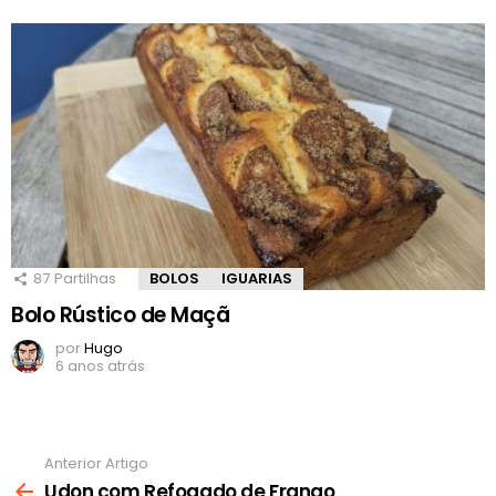
87
Partilhas
BOLOS
IGUARIAS
Bolo Rústico de Maçã
por
Hugo
6 anos atrás
Anterior Artigo
Ver
mais
Udon com Refogado de Frango