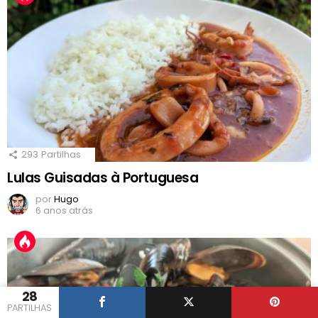
293
Partilhas
Lulas Guisadas à Portuguesa
por
Hugo
6 anos atrás
28
PARTILHAS