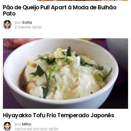
Pão de Queijo Pull Apart á Moda de Bulhão
Pato
por
Sofia
2 meses atrás
Hiyayakko Tofu Frio Temperado Japonês
por
Miho
cerca de um ano atrás