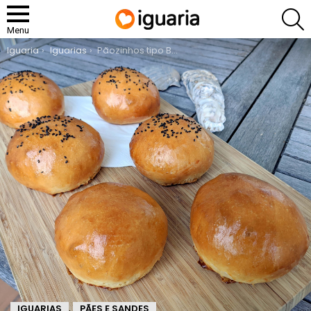
P
Menu
You are here:
Iguaria
Iguarias
Pãozinhos tipo Brioche
IGUARIAS
PÃES E SANDES
,