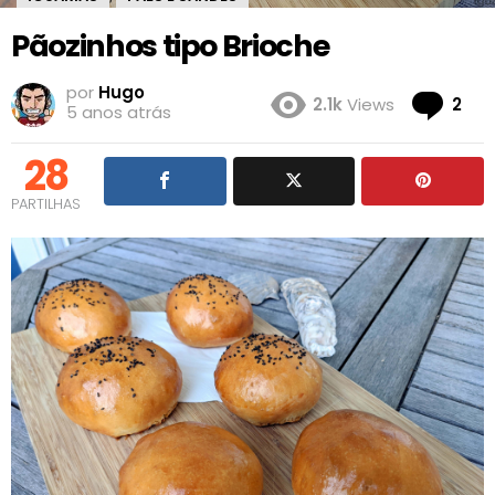
Pãozinhos tipo Brioche
por
Hugo
Co
2.1k
Views
2
5 anos atrás
28
PARTILHAS