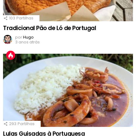
103
Partilhas
Tradicional Pão de Ló de Portugal
por
Hugo
3 anos atrás
293
Partilhas
Lulas Guisadas à Portuguesa