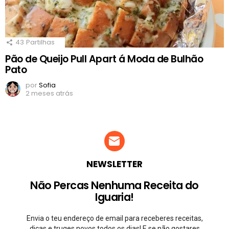
43
Partilhas
Pão de Queijo Pull Apart á Moda de Bulhão
Pato
por
Sofia
2 meses atrás
NEWSLETTER
Não Percas Nenhuma Receita do
Iguaria!
Envia o teu endereço de email para receberes receitas,
dicas e truqes novos todos os dias! E se não gostares