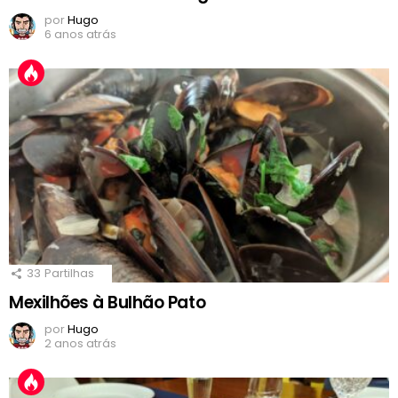
por
Hugo
6 anos atrás
33
Partilhas
Mexilhões à Bulhão Pato
por
Hugo
2 anos atrás