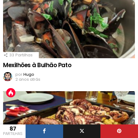
33
Partilhas
Mexilhões à Bulhão Pato
por
Hugo
2 anos atrás
87
PARTILHAS