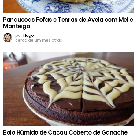
Panquecas Fofas e Tenras de Aveia com Mel e
Manteiga
por
Hugo
cerca de um mês atrás
Bolo Húmido de Cacau Coberto de Ganache