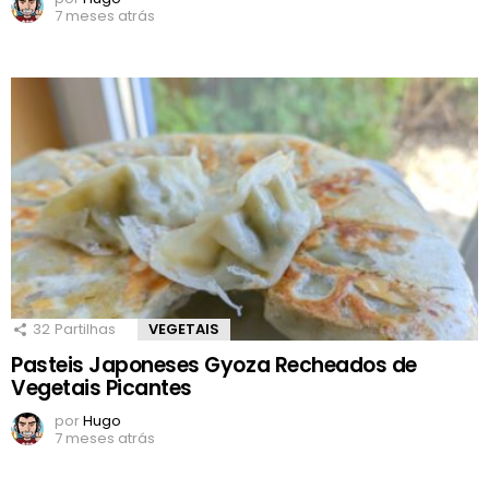
7 meses atrás
32
Partilhas
VEGETAIS
Pasteis Japoneses Gyoza Recheados de
Vegetais Picantes
por
Hugo
7 meses atrás