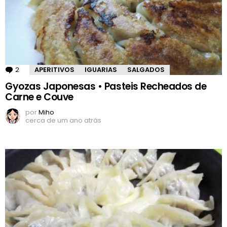
2
Comentários
APERITIVOS
IGUARIAS
SALGADOS
Gyozas Japonesas • Pasteis Recheados de
Carne e Couve
por
Miho
cerca de um ano atrás