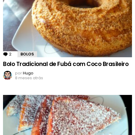
2
Comentários
BOLOS
Bolo Tradicional de Fubá com Coco Brasileiro
por
Hugo
8 meses atrás