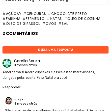
AÇÚCAR
CENOURAS
CHOCOLATE PRETO
FARINHA
FERMENTO
NATAS
ÓLEO DE COZINHA
ÓLEO DE GIRASSOL
OVOS
SAL
2 COMENTÁRIOS
DEIXA UMA RESPOSTA
Camila Souza
8 meses atrás
Amei demais! Adoro cupcakes e esses estão maravilhosos,
obrigada pela receita. Feliz Natal pra você
Responder
Hugo
8 meses atrás
São literalmente os melhores do mundo hehehehe ;D De nada e