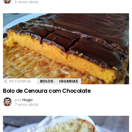
5 anos atrás
119
Partilhas
BOLOS
IGUARIAS
Bolo de Cenoura com Chocolate
por
Hugo
7 anos atrás