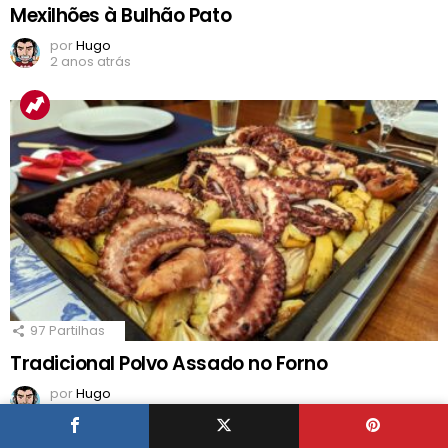
Mexilhões à Bulhão Pato
por
Hugo
2 anos atrás
97
Partilhas
Tradicional Polvo Assado no Forno
por
Hugo
4 anos atrás