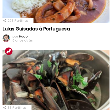
293
Partilhas
Lulas Guisadas à Portuguesa
por
Hugo
6 anos atrás
33
Partilhas