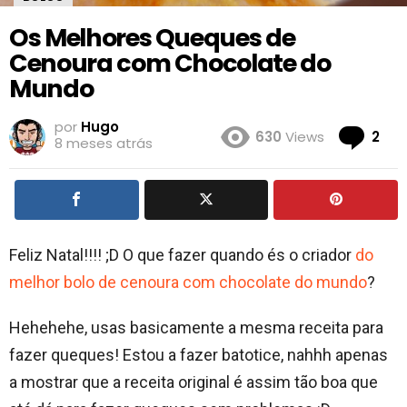
Os Melhores Queques de
Cenoura com Chocolate do
Mundo
por
Hugo
Co
630
Views
2
8 meses atrás
Feliz Natal!!!! ;D O que fazer quando és o criador
do
melhor bolo de cenoura com chocolate do mundo
?
Hehehehe, usas basicamente a mesma receita para
fazer queques! Estou a fazer batotice, nahhh apenas
a mostrar que a receita original é assim tão boa que