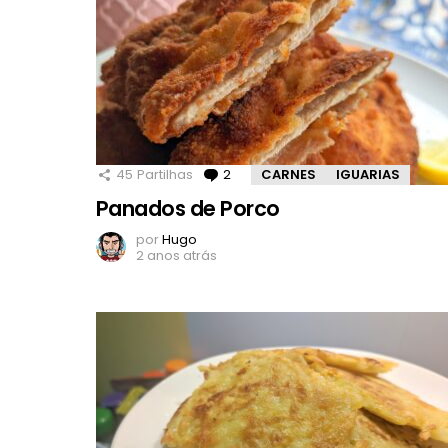
45
Partilhas
2
Comentários
CARNES
IGUARIAS
Panados de Porco
por
Hugo
2 anos atrás