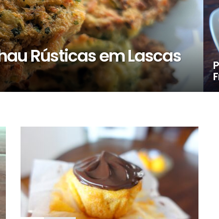
hau Rústicas em Lascas
P
F