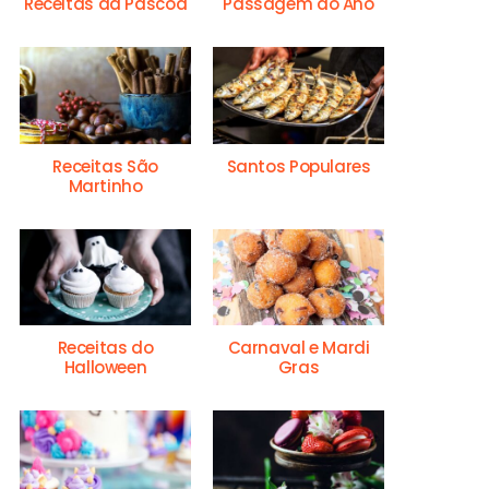
Receitas da Páscoa
Passagem do Ano
Receitas São
Santos Populares
Martinho
Receitas do
Carnaval e Mardi
Halloween
Gras