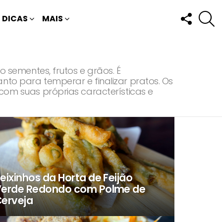
FOLLOW
P
DICAS
MAIS
US
o sementes, frutos e grãos. É
nto para temperar e finalizar pratos. Os
 com suas próprias características e
eixinhos da Horta de Feijão
erde Redondo com Polme de
erveja