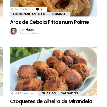
64
Partilhas
2
Comentários
ACOMPANHAMENTOS
IGUARIAS
Aros de Cebola Fritos num Polme
por
Hugo
3 anos atrás
44
Partilhas
IGUARIAS
SALGADOS
Croquetes de Alheira de Mirandela