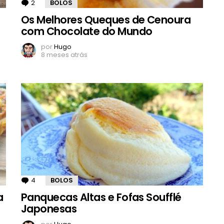
2
Comentários
BOLOS
Os Melhores Queques de Cenoura
com Chocolate do Mundo
por
Hugo
8 meses atrás
4
Comentários
BOLOS
a
Panquecas Altas e Fofas Soufflé
Japonesas