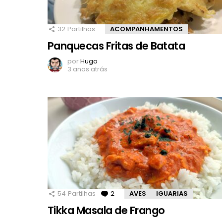
32
Partilhas
ACOMPANHAMENTOS
Panquecas Fritas de Batata
por
Hugo
3 anos atrás
54
Partilhas
2
Comentários
AVES
IGUARIAS
Tikka Masala de Frango