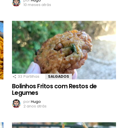
por
Hugo
10 meses atrás
33
Partilhas
SALGADOS
Bolinhos Fritos com Restos de
Legumes
por
Hugo
2 anos atrás