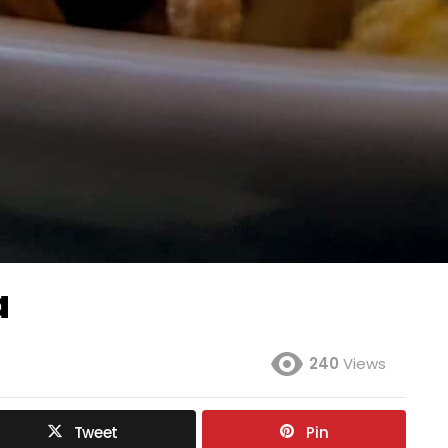
a
240
Views
Tweet
Pin