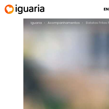
EN
You are here:
Iguaria
Acompanhamentos
Batatas Fritas 