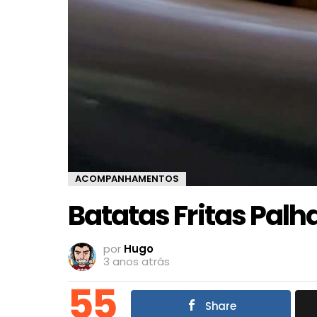
ACOMPANHAMENTOS
Batatas Fritas Palh
por
Hugo
3 anos atrás
55
Share