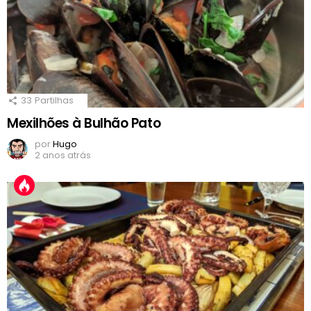
33
Partilhas
Mexilhões à Bulhão Pato
por
Hugo
2 anos atrás