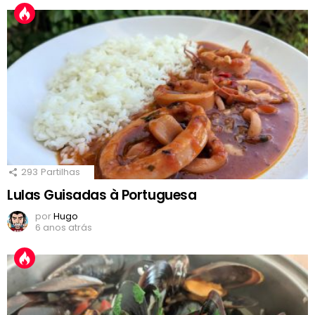
293
Partilhas
Lulas Guisadas à Portuguesa
por
Hugo
6 anos atrás