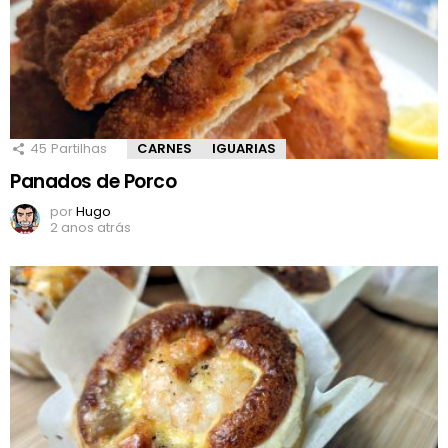
45
Partilhas
CARNES
IGUARIAS
Panados de Porco
por
Hugo
2 anos atrás