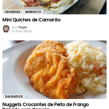
IGUARIAS
MARISCO
Mini Quiches de Camarão
por
Hugo
6 anos atrás
SALGADOS
Nuggets Crocantes de Peito de Frango