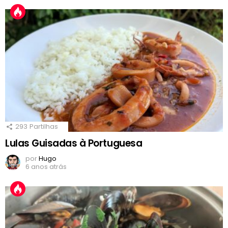
293
Partilhas
Lulas Guisadas à Portuguesa
por
Hugo
6 anos atrás