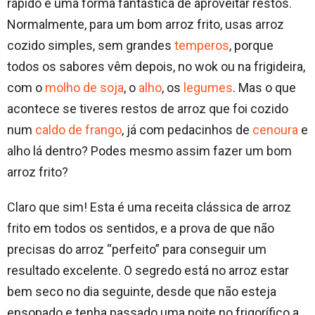
rápido e uma forma fantástica de aproveitar restos.
Normalmente, para um bom arroz frito, usas arroz
cozido simples, sem grandes
temperos
, porque
todos os sabores vêm depois, no wok ou na frigideira,
com o
molho de soja
, o
alho
, os
legumes
. Mas o que
acontece se tiveres restos de arroz que foi cozido
num
caldo de frango
, já com pedacinhos de
cenoura
e
alho lá dentro? Podes mesmo assim fazer um bom
arroz frito?
Claro que sim! Esta é uma receita clássica de arroz
frito em todos os sentidos, e a prova de que não
precisas do arroz “perfeito” para conseguir um
resultado excelente. O segredo está no arroz estar
bem seco no dia seguinte, desde que não esteja
ensopado e tenha passado uma noite no frigorífico a