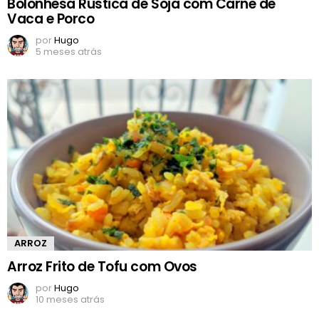
Bolonhesa Rústica de Soja com Carne de
Vaca e Porco
por
Hugo
5 meses atrás
ARROZ
Arroz Frito de Tofu com Ovos
por
Hugo
10 meses atrás