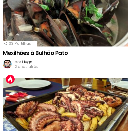
33
Partilhas
Mexilhões à Bulhão Pato
por
Hugo
2 anos atrás