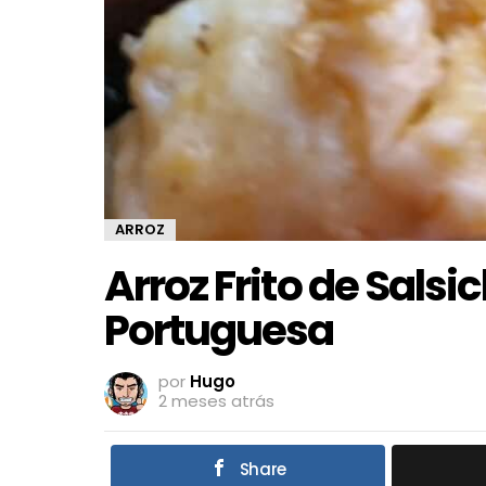
ARROZ
Arroz Frito de Salsi
Portuguesa
por
Hugo
2 meses atrás
Share