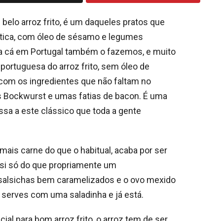
m belo arroz frito, é um daqueles pratos que
ática, com óleo de sésamo e legumes
sa cá em Portugal também o fazemos, e muito
portuguesa do arroz frito, sem óleo de
com os ingredientes que não faltam no
as Bockwurst e umas fatias de bacon. É uma
ssa a este clássico que toda a gente
mais carne do que o habitual, acaba por ser
si só do que propriamente um
alsichas bem caramelizados e o ovo mexido
 serves com uma saladinha e já está.
al para bom arroz frito, o arroz tem de ser