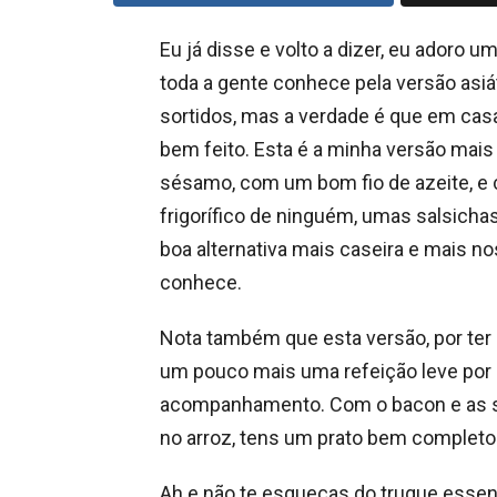
Eu já disse e volto a dizer, eu adoro u
toda a gente conhece pela versão asi
sortidos, mas a verdade é que em ca
bem feito. Esta é a minha versão mais 
sésamo, com um bom fio de azeite, e 
frigorífico de ninguém, umas salsich
boa alternativa mais caseira e mais no
conhece.
Nota também que esta versão, por ter 
um pouco mais uma refeição leve por 
acompanhamento. Com o bacon e as s
no arroz, tens um prato bem completo
Ah e não te esqueças do truque essenci