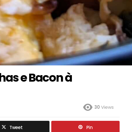
chas e Bacon à
30
Views
Tweet
Pin