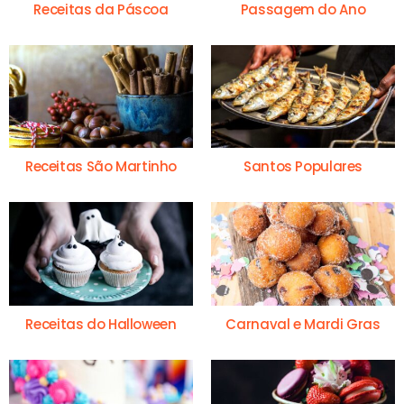
Receitas da Páscoa
Passagem do Ano
Receitas São Martinho
Santos Populares
Receitas do Halloween
Carnaval e Mardi Gras