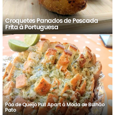
Croquetes Panados de Pescada
Frita à Portuguesa
43
Partilhas
Pão de Queijo Pull Apart á Moda de Bulhão
Pato