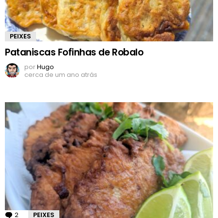
PEIXES
Pataniscas Fofinhas de Robalo
por
Hugo
cerca de um ano atrás
2
Comentários
PEIXES