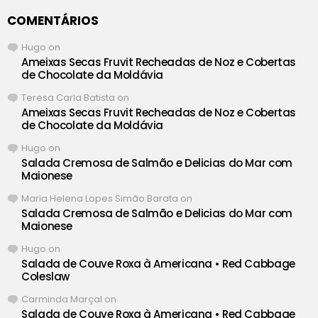
COMENTÁRIOS
Hugo
on
Ameixas Secas Fruvit Recheadas de Noz e Cobertas
de Chocolate da Moldávia
Teresa Carla Batista
on
Ameixas Secas Fruvit Recheadas de Noz e Cobertas
de Chocolate da Moldávia
Hugo
on
Salada Cremosa de Salmão e Delicias do Mar com
Maionese
Maria Helena Lopes Simão Barata
on
Salada Cremosa de Salmão e Delicias do Mar com
Maionese
Hugo
on
Salada de Couve Roxa à Americana • Red Cabbage
Coleslaw
Carminda Marçal
on
Salada de Couve Roxa à Americana • Red Cabbage