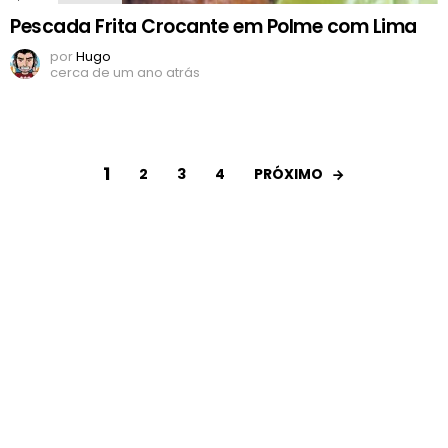
Pescada Frita Crocante em Polme com Lima
por
Hugo
cerca de um ano atrás
1
PRÓXIMO
2
3
4