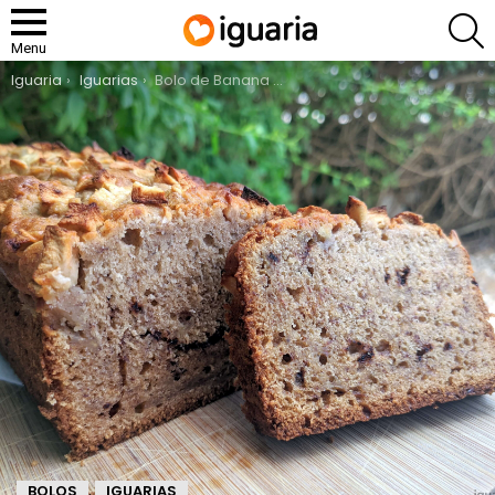
P
Menu
You are here:
Iguaria
Iguarias
Bolo de Banana com Chocolate e Maçã
BOLOS
IGUARIAS
,