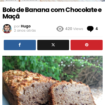
Bolo de Banana com Chocolate e
Maçã
por
Hugo
Co
420
Views
4
2 anos atrás