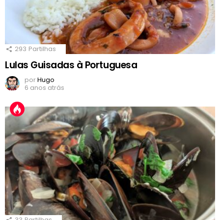
293
Partilhas
Lulas Guisadas à Portuguesa
por
Hugo
6 anos atrás
33
Partilhas