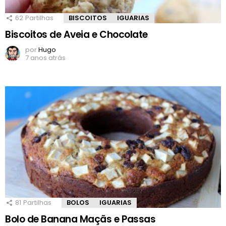
62
Partilhas
BISCOITOS
IGUARIAS
Biscoitos de Aveia e Chocolate
por
Hugo
7 anos atrás
81
Partilhas
BOLOS
IGUARIAS
Bolo de Banana Maçãs e Passas