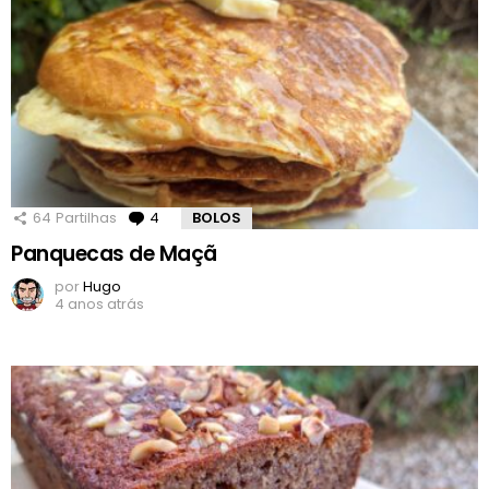
64
Partilhas
4
Comentários
BOLOS
Panquecas de Maçã
por
Hugo
4 anos atrás