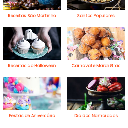
Receitas São Martinho
Santos Populares
Receitas do Halloween
Carnaval e Mardi Gras
Festas de Aniversário
Dia dos Namorados