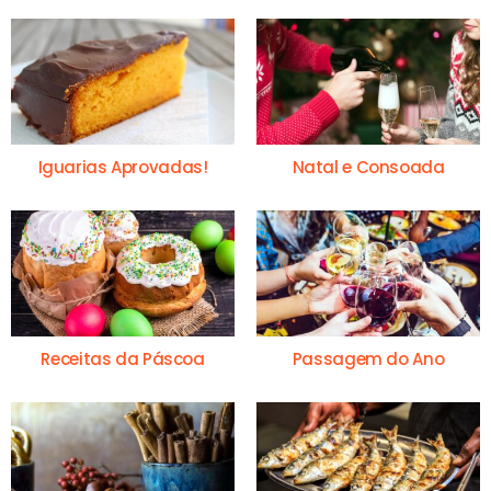
Iguarias Aprovadas!
Natal e Consoada
Receitas da Páscoa
Passagem do Ano