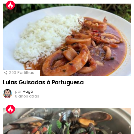
293
Partilhas
Lulas Guisadas à Portuguesa
por
Hugo
6 anos atrás