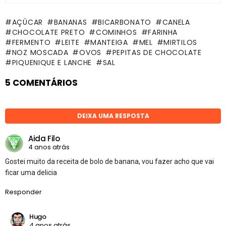
AÇÚCAR
BANANAS
BICARBONATO
CANELA
CHOCOLATE PRETO
COMINHOS
FARINHA
FERMENTO
LEITE
MANTEIGA
MEL
MIRTILOS
NOZ MOSCADA
OVOS
PEPITAS DE CHOCOLATE
PIQUENIQUE E LANCHE
SAL
5 COMENTÁRIOS
DEIXA UMA RESPOSTA
Aida Filo
4 anos atrás
Gostei muito da receita de bolo de banana, vou fazer acho que vai
ficar uma delicia
Responder
Hugo
4 anos atrás