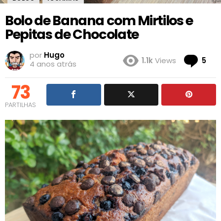
Bolo de Banana com Mirtilos e
Pepitas de Chocolate
por
Hugo
Co
1.1k
Views
5
4 anos atrás
73
PARTILHAS