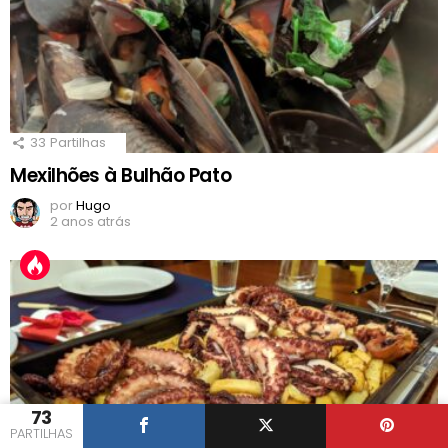
33
Partilhas
Mexilhões à Bulhão Pato
por
Hugo
2 anos atrás
73
PARTILHAS