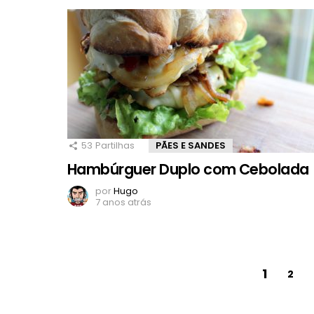
53
Partilhas
PÃES E SANDES
Hambúrguer Duplo com Cebolada
por
Hugo
7 anos atrás
1
2