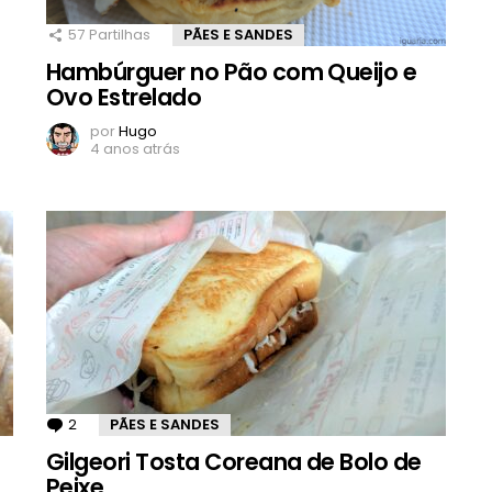
57
Partilhas
PÃES E SANDES
Hambúrguer no Pão com Queijo e
Ovo Estrelado
por
Hugo
4 anos atrás
2
Comentários
PÃES E SANDES
Gilgeori Tosta Coreana de Bolo de
Peixe