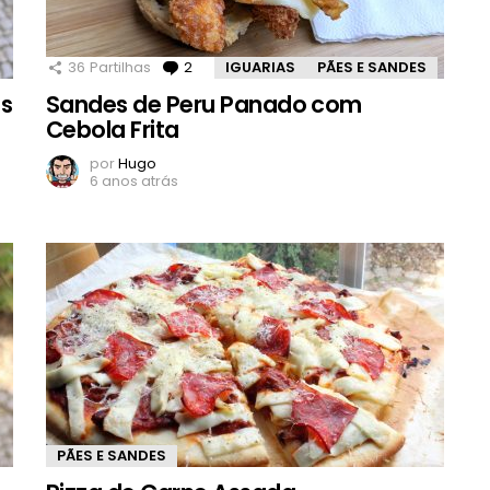
36
Partilhas
2
Comentários
IGUARIAS
PÃES E SANDES
as
Sandes de Peru Panado com
Cebola Frita
por
Hugo
6 anos atrás
PÃES E SANDES