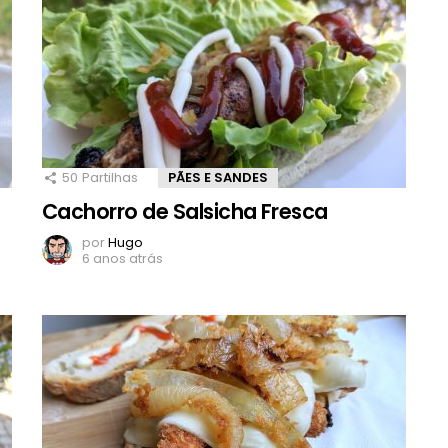
50
Partilhas
PÃES E SANDES
Cachorro de Salsicha Fresca
por
Hugo
6 anos atrás