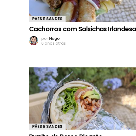
PÃES E SANDES
Cachorros com Salsichas Irlandes
por
Hugo
6 anos atrás
PÃES E SANDES