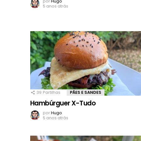
por
Hugo
5 anos atrás
39
Partilhas
PÃES E SANDES
Hambúrguer X-Tudo
por
Hugo
5 anos atrás