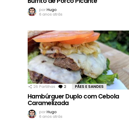
Burrito de Porco Picante
por
Hugo
6 anos atrás
26
Partilhas
2
Comentários
PÃES E SANDES
Hambúrguer Duplo com Cebola
Caramelizada
por
Hugo
6 anos atrás