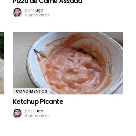
Pizza de Carne Assada
por
Hugo
6 anos atrás
CONDIMENTOS
Ketchup Picante
por
Hugo
6 anos atrás