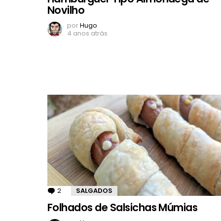
Novilho
por
Hugo
4 anos atrás
2
Comentários
SALGADOS
Folhados de Salsichas Múmias