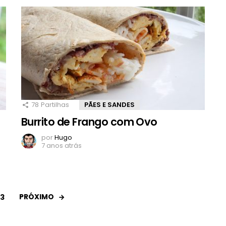
78
Partilhas
PÃES E SANDES
Burrito de Frango com Ovo
por
Hugo
7 anos atrás
PRÓXIMO
3