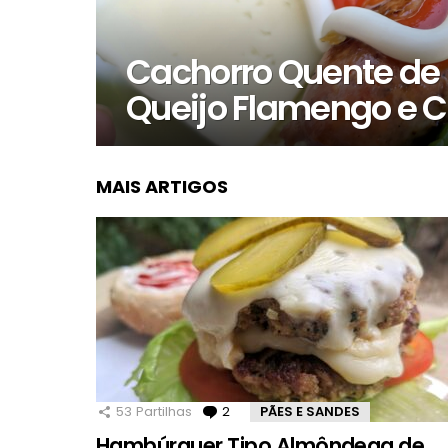
Cachorro Quente de 
Queijo Flamengo e 
MAIS ARTIGOS
53
Partilhas
2
Comentários
PÃES E SANDES
Hambúrguer Tipo Almôndega de