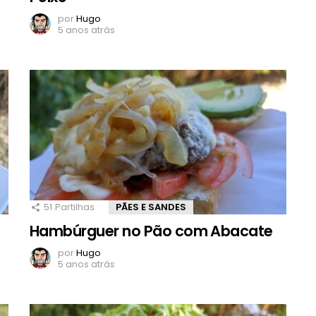
por
Hugo
5 anos atrás
51
Partilhas
PÃES E SANDES
Hambúrguer no Pão com Abacate
por
Hugo
5 anos atrás