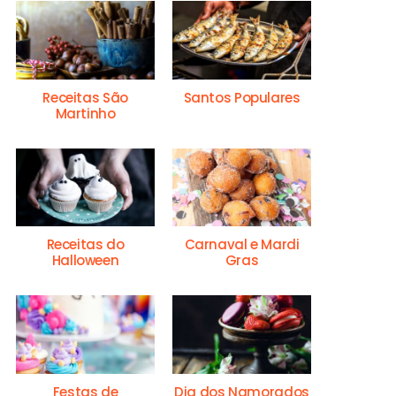
Receitas São
Santos Populares
Martinho
Receitas do
Carnaval e Mardi
Halloween
Gras
Festas de
Dia dos Namorados