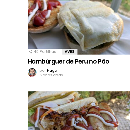
49
Partilhas
AVES
Hambúrguer de Peru no Pão
por
Hugo
6 anos atrás