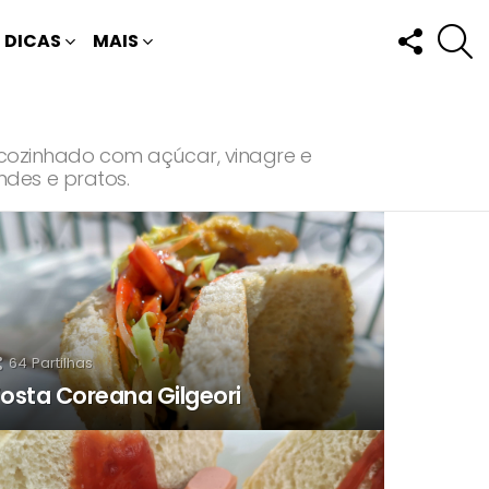
FOLLOW
P
DICAS
MAIS
US
ozinhado com açúcar, vinagre e
ndes e pratos.
64
Partilhas
osta Coreana Gilgeori