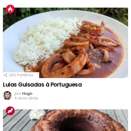
293
Partilhas
Lulas Guisadas à Portuguesa
por
Hugo
6 anos atrás