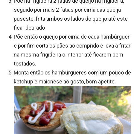
Põe na frigideira 2 fatias de queijo na frigideira,
seguido por mais 2 fatias por cima das que já
puseste, frita ambos os lados do queijo até este
ficar dourado
Põe então o queijo por cima de cada hambúrguer
e por fim corta os pães ao comprido e leva a fritar
na mesma frigideira o interior até ficarem bem
tostados.
Monta então os hambúrgueres com um pouco de
ketchup e maionese ao gosto, bom apetite.