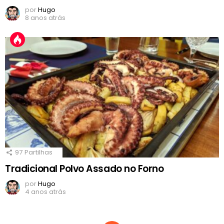
por
Hugo
8 anos atrás
97
Partilhas
Tradicional Polvo Assado no Forno
por
Hugo
4 anos atrás