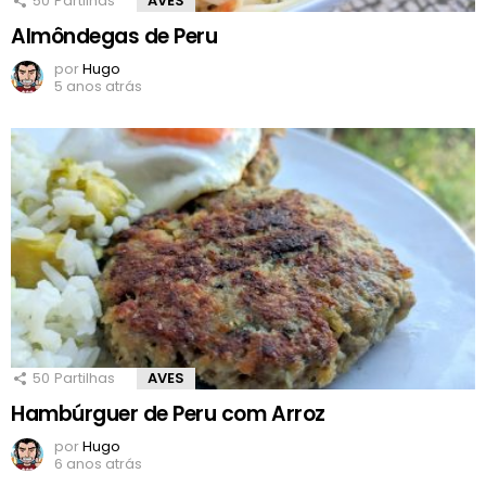
50
Partilhas
AVES
Almôndegas de Peru
por
Hugo
5 anos atrás
50
Partilhas
AVES
Hambúrguer de Peru com Arroz
por
Hugo
6 anos atrás