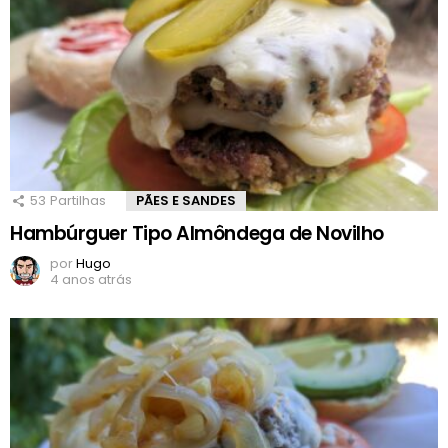
53
Partilhas
PÃES E SANDES
Hambúrguer Tipo Almôndega de Novilho
por
Hugo
4 anos atrás