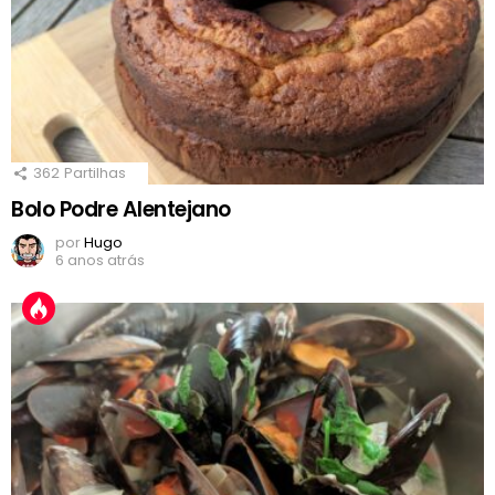
362
Partilhas
Bolo Podre Alentejano
por
Hugo
6 anos atrás