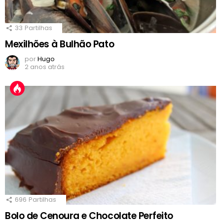
33
Partilhas
Mexilhões à Bulhão Pato
por
Hugo
2 anos atrás
696
Partilhas
Bolo de Cenoura e Chocolate Perfeito