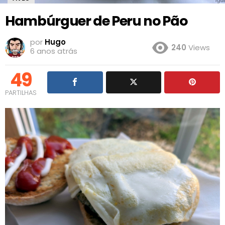
Hambúrguer de Peru no Pão
por
Hugo
240
Views
6 anos atrás
49
PARTILHAS