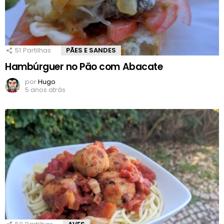
51
Partilhas
PÃES E SANDES
Hambúrguer no Pão com Abacate
por
Hugo
5 anos atrás