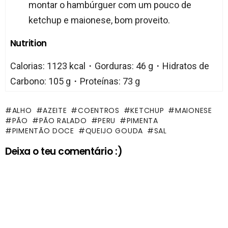
montar o hambúrguer com um pouco de
ketchup e maionese, bom proveito.
Nutrition
Calorias: 1123 kcal・Gorduras: 46 g・Hidratos de
Carbono: 105 g・Proteínas: 73 g
ALHO
AZEITE
COENTROS
KETCHUP
MAIONESE
PÃO
PÃO RALADO
PERU
PIMENTA
PIMENTÃO DOCE
QUEIJO GOUDA
SAL
Deixa o teu comentário :)