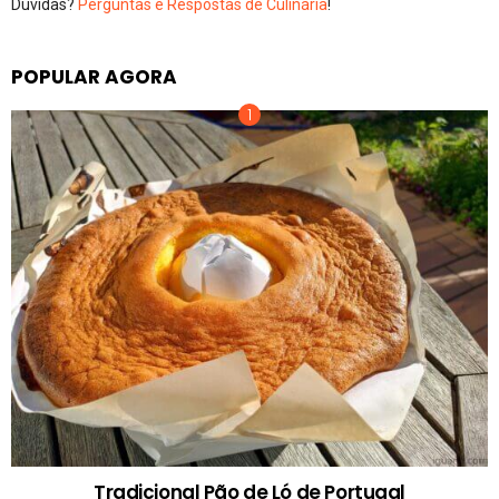
Dúvidas?
Perguntas e Respostas de Culinária
!
POPULAR AGORA
Tradicional Pão de Ló de Portugal