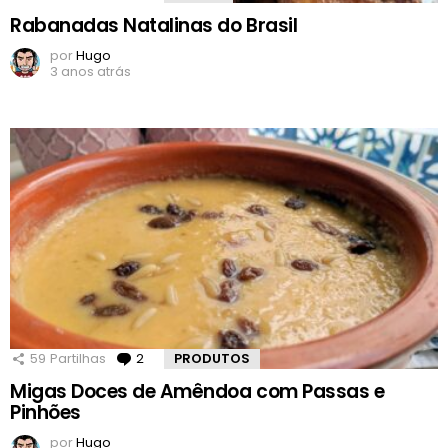
Rabanadas Natalinas do Brasil
por
Hugo
3 anos atrás
59
Partilhas
2
Comentários
PRODUTOS
Migas Doces de Amêndoa com Passas e
Pinhões
por
Hugo