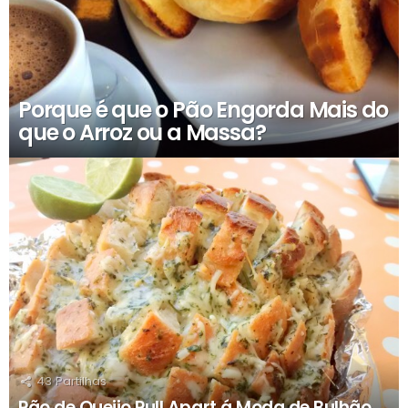
Porque é que o Pão Engorda Mais do
que o Arroz ou a Massa?
43
Partilhas
Pão de Queijo Pull Apart á Moda de Bulhão