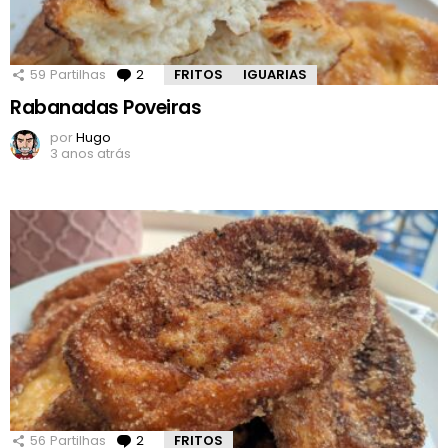
59
Partilhas
2
Comentários
FRITOS
IGUARIAS
Rabanadas Poveiras
por
Hugo
3 anos atrás
56
Partilhas
2
Comentários
FRITOS