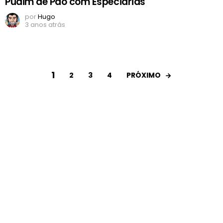
Pudim de Pão com Especiarias
por
Hugo
3 anos atrás
1
PRÓXIMO
2
3
4