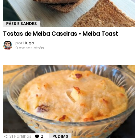
PÃES E SANDES
Tostas de Melba Caseiras • Melba Toast
por
Hugo
9 meses atrás
31
Partilhas
2
Comentários
PUDIMS