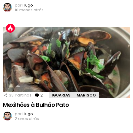
por
Hugo
10 meses atrás
33
Partilhas
2
Comentários
IGUARIAS
MARISCO
Mexilhões à Bulhão Pato
por
Hugo
2 anos atrás