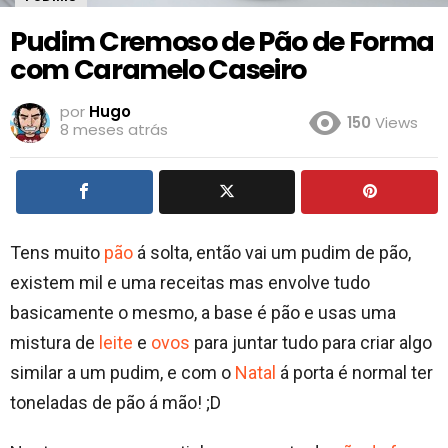
Pudim Cremoso de Pão de Forma
com Caramelo Caseiro
por
Hugo
150
Views
8 meses atrás
Tens muito
pão
á solta, então vai um pudim de pão,
existem mil e uma receitas mas envolve tudo
basicamente o mesmo, a base é pão e usas uma
mistura de
leite
e
ovos
para juntar tudo para criar algo
similar a um pudim, e com o
Natal
á porta é normal ter
toneladas de pão á mão! ;D