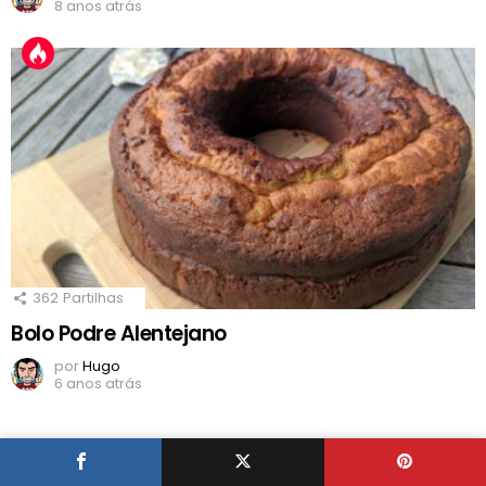
8 anos atrás
362
Partilhas
Bolo Podre Alentejano
por
Hugo
6 anos atrás