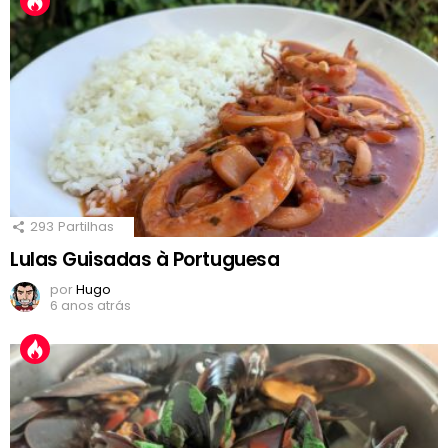
293
Partilhas
Lulas Guisadas à Portuguesa
por
Hugo
6 anos atrás