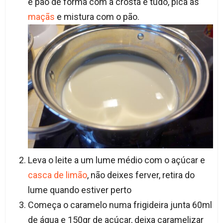
é pão de forma com a crosta e tudo, pica as
maçãs
e mistura com o pão.
Leva o leite a um lume médio com o açúcar e
casca de limão
, não deixes ferver, retira do
lume quando estiver perto
Começa o caramelo numa frigideira junta 60ml
de água e 150gr de açúcar, deixa caramelizar