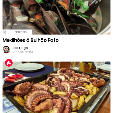
33
Partilhas
Mexilhões à Bulhão Pato
por
Hugo
2 anos atrás