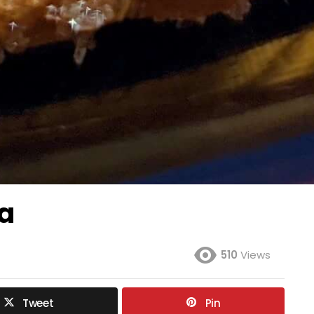
a
510
Views
Tweet
Pin