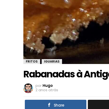
FRITOS
IGUARIAS
,
Rabanadas à Antig
por
Hugo
2 anos atrás
Share