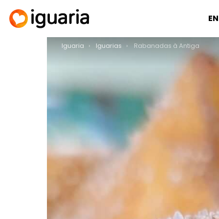
EN
You are here:
Iguaria
Iguarias
Rabanadas à Antiga