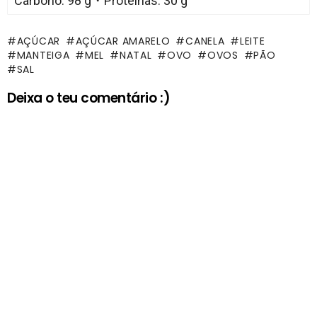
Carbono: 98 g・Proteínas: 30 g
AÇÚCAR
AÇÚCAR AMARELO
CANELA
LEITE
MANTEIGA
MEL
NATAL
OVO
OVOS
PÃO
SAL
Deixa o teu comentário :)