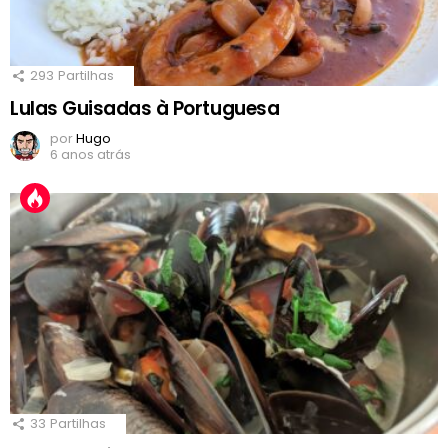
293
Partilhas
Lulas Guisadas à Portuguesa
por
Hugo
6 anos atrás
33
Partilhas