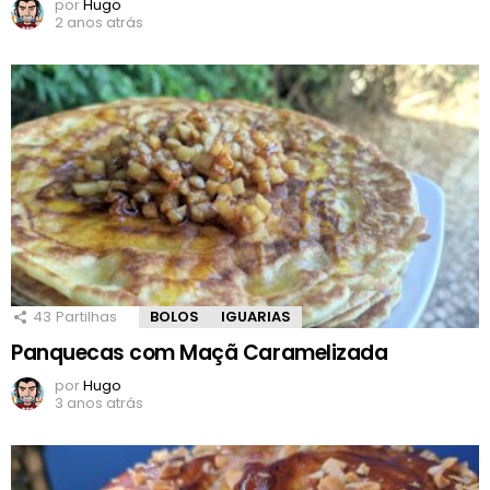
por
Hugo
2 anos atrás
43
Partilhas
BOLOS
IGUARIAS
Panquecas com Maçã Caramelizada
por
Hugo
3 anos atrás