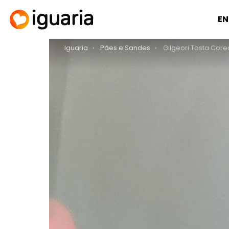
EN
You are here:
Iguaria
Pães e Sandes
Gilgeori Tosta Coreana