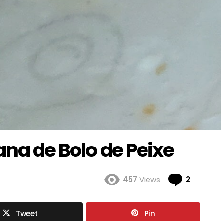
ana de Bolo de Peixe
Coment
457
Views
2
Tweet
Pin