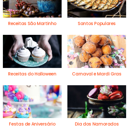
Receitas São Martinho
Santos Populares
Receitas do Halloween
Carnaval e Mardi Gras
Festas de Aniversário
Dia dos Namorados