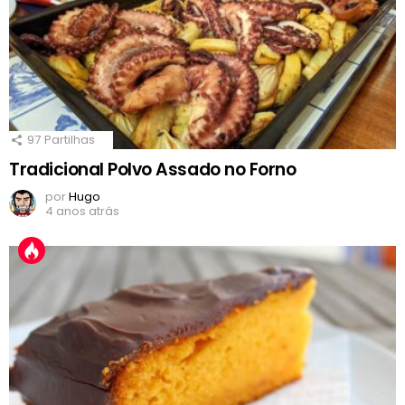
97
Partilhas
Tradicional Polvo Assado no Forno
por
Hugo
4 anos atrás