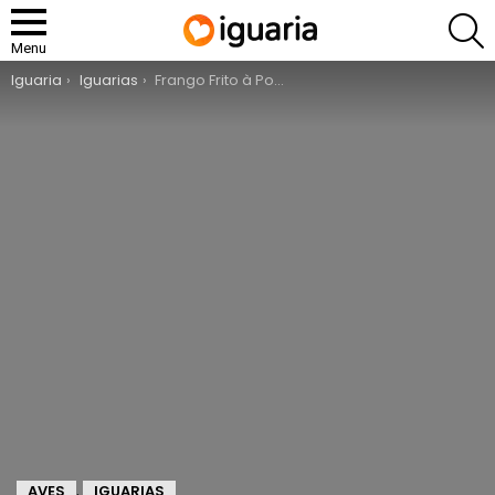
P
Menu
You are here:
Iguaria
Iguarias
Frango Frito à Portuguesa
AVES
IGUARIAS
,