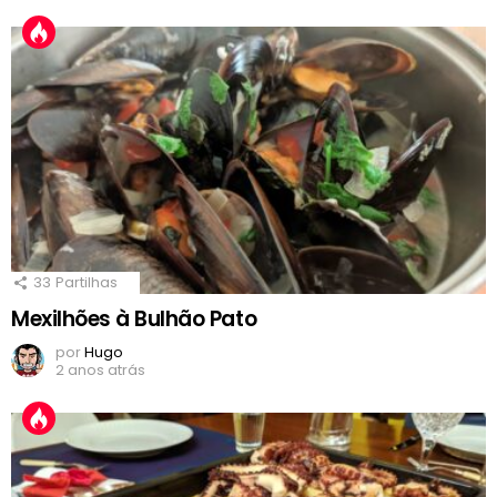
33
Partilhas
Mexilhões à Bulhão Pato
por
Hugo
2 anos atrás