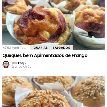
52
Partilhas
IGUARIAS
SALGADOS
Queques bem Apimentados de Frango
por
Hugo
2 anos atrás