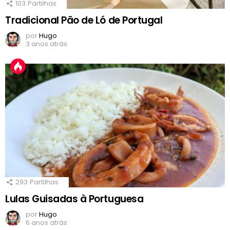
103
Partilhas
Tradicional Pão de Ló de Portugal
por
Hugo
3 anos atrás
293
Partilhas
Lulas Guisadas à Portuguesa
por
Hugo
6 anos atrás