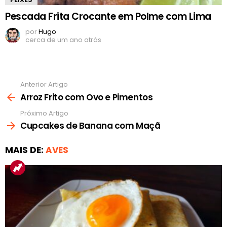
Pescada Frita Crocante em Polme com Lima
por
Hugo
cerca de um ano atrás
Anterior Artigo
Ver
mais
Arroz Frito com Ovo e Pimentos
Próximo Artigo
Cupcakes de Banana com Maçã
MAIS DE:
AVES