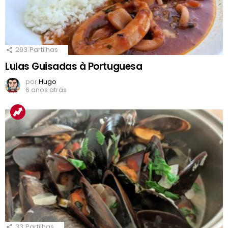
293
Partilhas
Lulas Guisadas à Portuguesa
por
Hugo
6 anos atrás
33
Partilhas