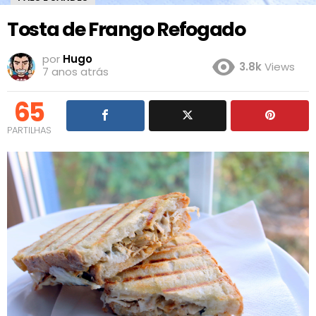
Tosta de Frango Refogado
por
Hugo
3.8k
Views
7 anos atrás
65
PARTILHAS