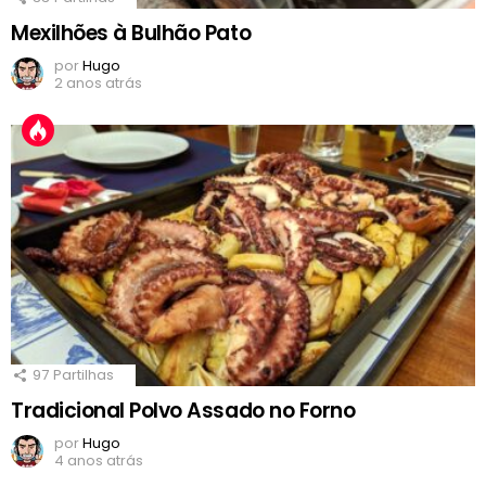
Mexilhões à Bulhão Pato
por
Hugo
2 anos atrás
97
Partilhas
Tradicional Polvo Assado no Forno
por
Hugo
4 anos atrás